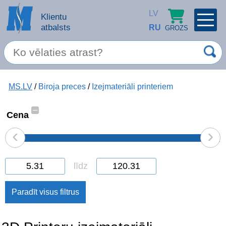
LV
Klientu
atbalsts
RU
GROZS
PROFILS
×
Spec. piedāvājums
MS.LV
/
Biroja preces
/
Izejmateriāli printeriem
Ieiet
Reģistrēties
Servisa pakalpojumi
–
Cena
‹
›
Apple produkti
Datortehnika
līdz
Datoru piederumi
Atcerēties
Biroja preces
Aizmirsāt paroli?