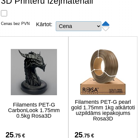
3D Printeru izejmateriāli
Tīkla produkti
Viedierīces
Cenas bez PVN
Kārtot:
TV, Foto un elektronika
Autopreces
Renewd tehnika, Outlet
Filaments PET-G pearl
Filaments PET-G
gold 1.75mm 1kg atkārtoti
CarbonLook 1.75mm
uzpildāms iepakojums
0.5kg Rosa3D
Rosa3D
25
25
.75 €
.75 €