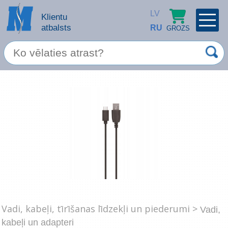
LV
Klientu
atbalsts
RU
GROZS
PROFILS
×
Spec. piedāvājums
Ieiet
Reģistrēties
Servisa pakalpojumi
Apple produkti
Datortehnika
Datoru piederumi
Atcerēties
Vadi, kabeļi, tīrīšanas līdzekļi un piederumi >
Vadi,
Biroja preces
kabeļi un adapteri
Aizmirsāt paroli?