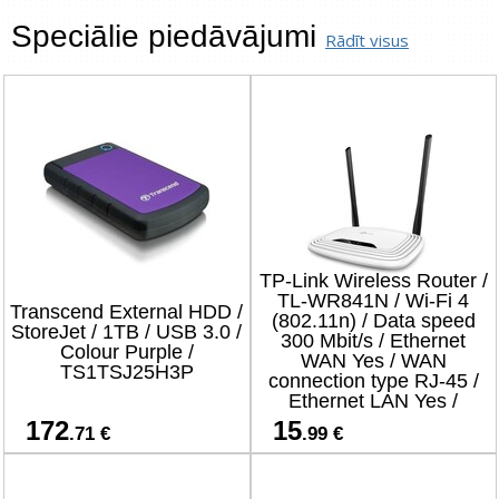
Speciālie piedāvājumi
Rādīt visus
TP-Link Wireless Router /
TL-WR841N / Wi-Fi 4
Transcend External HDD /
(802.11n) / Data speed
StoreJet / 1TB / USB 3.0 /
300 Mbit/s / Ethernet
Colour Purple /
WAN Yes / WAN
TS1TSJ25H3P
connection type RJ-45 /
Ethernet LAN Yes /
4xLAN ports
172
15
.71 €
.99 €