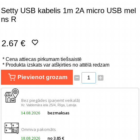
Tīkla produkti
Setty USB kabelis 1m 2A micro USB mel
ns R
Viedierīces
TV, Foto un elektronika
2.67 €
Autopreces
* Cena attiecas pirkumam tiešsaistē
* Produkta izskats var atšķirties no attēlā redzam
Renewd tehnika, Outlet
–
Pievienot grozam
+
Bez piegādes (paņemt veikalā)
Kr. Valdemāra iela 25/4, Rīga, Latvija
bezmaksas
14.08.2026
Omniva pakomāts
no 3.85 €
18.08.2026