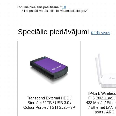
Kopumā pieejams pasūtīšanai*:
50
* Lai pasūtīt vairāk ielieciet vēlamu skaitu grozā
Speciālie piedāvājumi
Rādīt visus
TP-Link Wireless
Transcend External HDD /
Fi 5 (802.11ac) 
StoreJet / 1TB / USB 3.0 /
433 Mbit/s / Eth
Colour Purple / TS1TSJ25H3P
/ Ethernet LAN 
ports / AR