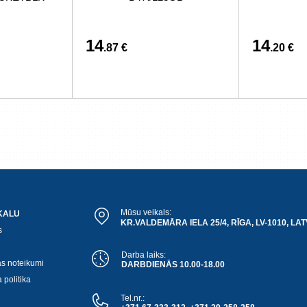
14
14
.87 €
.20 €
Mūsu veikals:
KALU
KR.VALDEMĀRA IELA 25/4, RĪGA, LV-1010, LAT
s
Darba laiks:
as noteikumi
DARBDIENĀS 10.00-18.00
 politika
Tel.nr.: