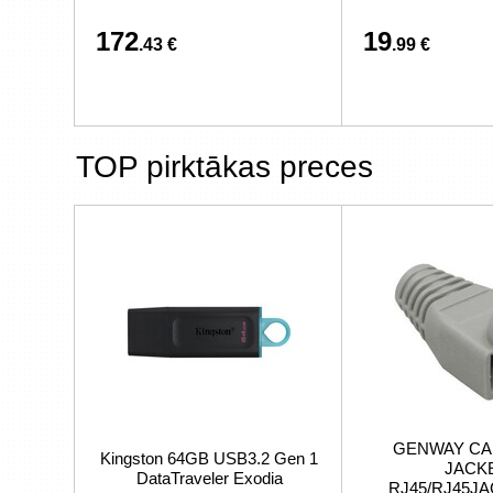
172
19
.43 €
.99 €
TOP pirktākas preces
GENWAY CA
Kingston 64GB USB3.2 Gen 1
JACK
DataTraveler Exodia
RJ45/RJ45J