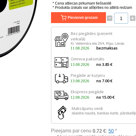
* Cena attiecas pirkumam tiešsaistē
* Produkta izskats var atšķirties no attēlā redzam
–
+
Pievienot grozam
Bez piegādes (paņemt
veikalā)
Kr. Valdemāra iela 25/4, Rīga, Latvija
bezmaksas
11.08.2026
Omniva pakomāts
no 3.85 €
13.08.2026
Piegāde ar kurjeru
no 7.00 €
13.08.2026
Ekspress piegāde
no 15.00 €
12.08.2026
Maksājumu veidi
skaidra nauda, ​​bankas karte, pārskaitī
Pieejams par cenu
:
*
0.72 €
50