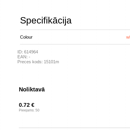
Specifikācija
Colour
w
ID:
614964
EAN:
-
Preces kods:
15101m
Noliktavā
0.72 €
Pieejams: 50