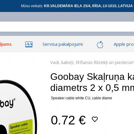
Mūsu veikals:
KR.VALDEMĀRA IELA 25/4, RĪGA, LV-1010, LATVIJA 
ājums
Servisa pakalpojumi
Apple pro
Ieiet
Ieiet
Tīkla produkti
Viedierīces
Vadi, kabeļi, tīrīšanas līdzekļi un piederu
Goobay Skaļruņa ka
diametrs 2 x 0,5 m
At
Speaker cable white CU, cable diame
*
visi
0.72 €