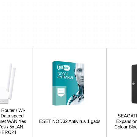
 Router / Wi-
/ Data speed
SEAGATE 
ernet WAN Yes
ESET NOD32 Antivirus 1 gads
Expansion 
Yes / 5xLAN
Colour Bl
CHERC24