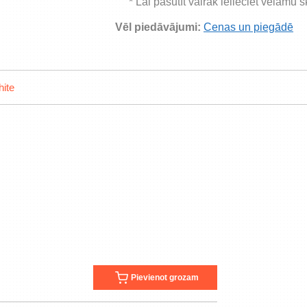
* Lai pasūtīt vairāk ielieciet vēlamu 
Vēl piedāvājumi:
Cenas un piegādē
hite
Pievienot grozam