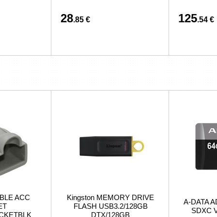
28
125
.85 €
.54 €
BLE ACC
Kingston MEMORY DRIVE
A-DATA A
ET
FLASH USB3.2/128GB
SDXC V
ACKETBLK
DTX/128GB