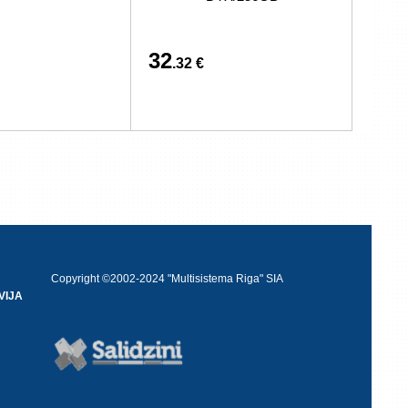
32
.32 €
Copyright ©2002-2024 "Multisistema Riga" SIA
VIJA