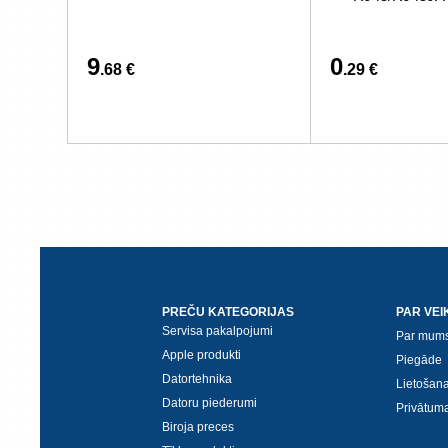
9
0
.68 €
.29 €
PREČU KATEGORIJAS
PAR VEI
Servisa pakalpojumi
Par mum
Apple produkti
Piegāde
Datortehnika
Lietošan
Datoru piederumi
Privātuma
Biroja preces