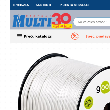
E-VEIKALS
KONTAKTI
KLIENTU ATBALSTS
Preču katalogs
Spec. piedāv
Datoru piederumi
Biroja preces
Renewd tehnika, Outlet