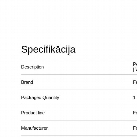
Specifikācija
P
Description
|
Brand
F
Packaged Quantity
1
Product line
F
Manufacturer
F