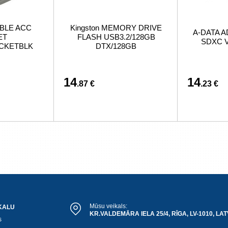
BLE ACC
Kingston MEMORY DRIVE
A-DATA A
ET
FLASH USB3.2/128GB
SDXC V
ACKETBLK
DTX/128GB
14
14
.87 €
.23 €
Mūsu veikals:
KALU
KR.VALDEMĀRA IELA 25/4, RĪGA, LV-1010, LAT
s