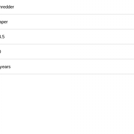
hredder
aper
4.5
0
 years