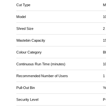
Cut Type
M
Model
1
Shred Size
2
Wastebin Capacity
1
Colour Category
B
Continuous Run Time (minutes)
1
Recommended Number of Users
1
Pull-Out Bin
Y
Security Level
P