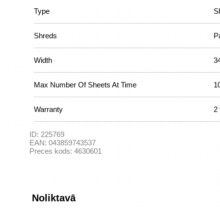
Type
S
Shreds
P
Width
3
Max Number Of Sheets At Time
1
Warranty
2
ID:
225769
EAN:
043859743537
Preces kods:
4630601
Noliktavā