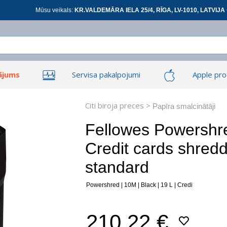
Mūsu veikals:
KR.VALDEMĀRA IELA 25/4, RĪGA, LV-1010, LATVIJA 
ājums
Servisa pakalpojumi
Apple pro
Ieiet
Ieiet
Tīkla produkti
Viedierīces
Citi biroja preces >
Papīra smalcinātāji
Fellowes Powershred
Credit cards shredd
At
standard
Powershred | 10M | Black | 19 L | Credi
*
visi
210.22 €