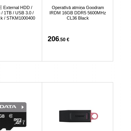
External HDD /
Operatīvā atmiņa Goodram
/ 1TB / USB 3.0 /
IRDM 16GB DDR5 5600MHz
ack / STKM1000400
CL36 Black
206
.50 €