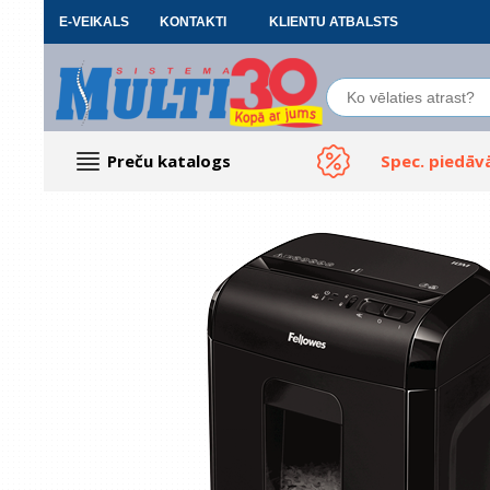
E-VEIKALS
KONTAKTI
KLIENTU ATBALSTS
Preču katalogs
Spec. piedāv
Datoru piederumi
Biroja preces
Renewd tehnika, Outlet