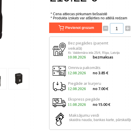
* Cena attiecas pirkumam tiešsaistē
* Produkta izskats var atšķirties no attēlā redzam
–
+
Pievienot grozam
Bez piegādes (paņemt
veikalā)
Kr. Valdemāra iela 25/4, Rīga, Latvija
bezmaksas
10.08.2026
Omniva pakomāts
no 3.85 €
12.08.2026
Piegāde ar kurjeru
no 7.00 €
12.08.2026
Ekspress piegāde
no 15.00 €
11.08.2026
Maksājumu veidi
skaidra nauda, ​​bankas karte, pārskaitī