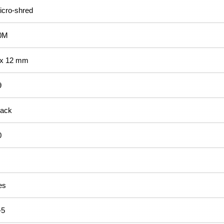
icro-shred
0M
 x 12 mm
9
lack
0
es
-5