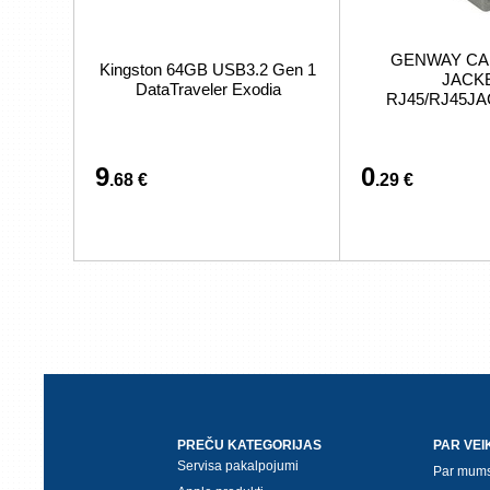
GENWAY CA
Kingston 64GB USB3.2 Gen 1
JACK
DataTraveler Exodia
RJ45/RJ45J
9
0
.68 €
.29 €
PREČU KATEGORIJAS
PAR VEI
Servisa pakalpojumi
Par mum