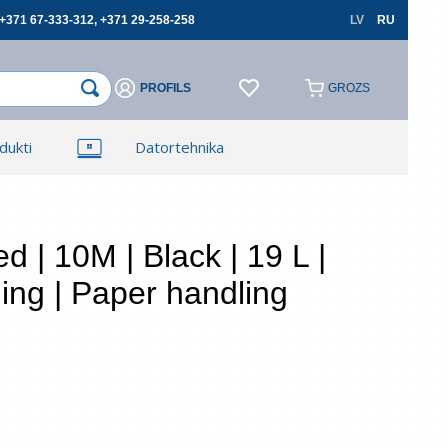
+371 67-333-312, +371 29-258-258
LV
RU
PROFILS
GROZS
×
×
dukti
Datortehnika
Reģistrēties
Reģistrēties
TV, Foto un elektronika
Autopreces
 | 10M | Black | 19 L |
ing | Paper handling
cerēties
Aizmirsāt paroli?
 lauki ir obligāti
Atļauju izmantot savus personas datus
pasūtījumu noformēšanai un aizliedzu pārsniegt
tos trešajām personām, ja tas nav saistīts ar