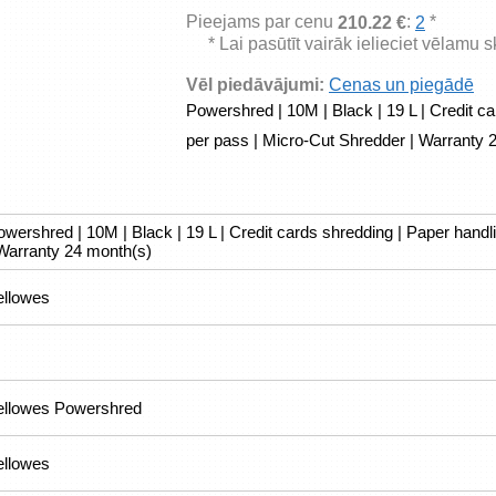
Pieejams par cenu
:
*
210.22 €
2
* Lai pasūtīt vairāk ielieciet vēlamu 
Vēl piedāvājumi:
Cenas un piegādē
Powershred | 10M | Black | 19 L | Credit ca
per pass | Micro-Cut Shredder | Warranty 
owershred | 10M | Black | 19 L | Credit cards shredding | Paper hand
 Warranty 24 month(s)
ellowes
ellowes Powershred
ellowes