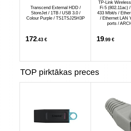
TP-Link Wireless
Transcend External HDD /
Fi 5 (802.11ac) 
StoreJet / 1TB / USB 3.0 /
433 Mbit/s / Eth
Colour Purple / TS1TSJ25H3P
/ Ethernet LAN 
ports / AR
172
19
.43 €
.99 €
TOP pirktākas preces