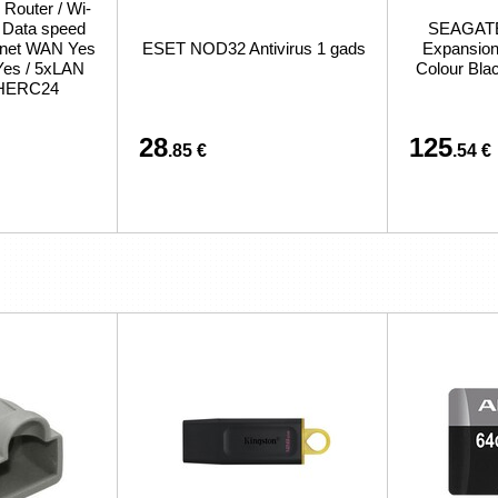
 Router / Wi-
/ Data speed
SEAGATE 
ernet WAN Yes
ESET NOD32 Antivirus 1 gads
Expansion 
Yes / 5xLAN
Colour Bl
CHERC24
28
125
.85 €
.54 €