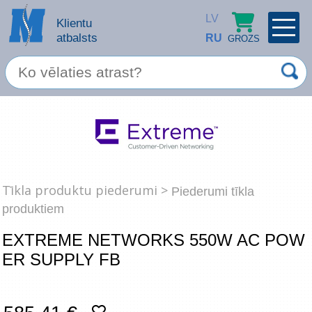
LV
Klientu
atbalsts
RU
GROZS
PROFILS
×
Spec. piedāvājums
Ieiet
Reģistrēties
Servisa pakalpojumi
Apple produkti
Tīkla produktu piederumi >
Piederumi tīkla
produktiem
Datortehnika
EXTREME NETWORKS 550W AC POW
Datoru piederumi
ER SUPPLY FB
Atcerēties
Biroja preces
Aizmirsāt paroli?