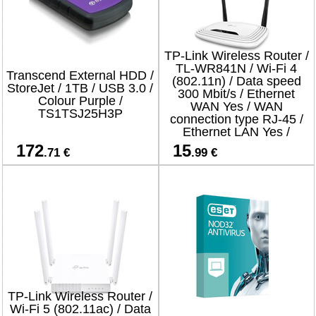
TP-Link Wireless Router /
TL-WR841N / Wi-Fi 4
Transcend External HDD /
(802.11n) / Data speed
StoreJet / 1TB / USB 3.0 /
300 Mbit/s / Ethernet
Colour Purple /
WAN Yes / WAN
TS1TSJ25H3P
connection type RJ-45 /
Ethernet LAN Yes /
4xLAN ports
172
15
.71 €
.99 €
TP-Link Wireless Router /
Wi-Fi 5 (802.11ac) / Data