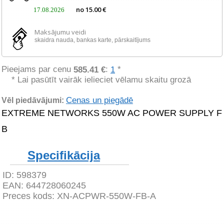
no 15.00 €
17.08.2026
Maksājumu veidi
skaidra nauda, ​​bankas karte, pārskaitījums
Pieejams par cenu
:
*
585.41 €
1
* Lai pasūtīt vairāk ielieciet vēlamu skaitu grozā
Cenas un piegādē
Vēl piedāvājumi:
EXTREME NETWORKS 550W AC POWER SUPPLY F
B
Specifikācija
ID:
598379
EAN:
644728060245
Preces kods:
XN-ACPWR-550W-FB-A