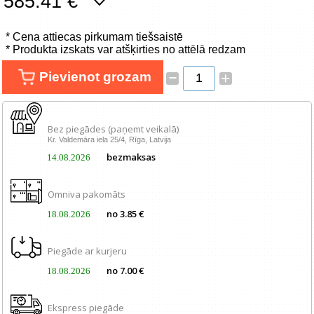
585.41 €
Tīkla produkti
* Cena attiecas pirkumam tiešsaistē
Viedierīces
* Produkta izskats var atšķirties no attēlā redzam
–
Pievienot grozam
+
TV, Foto un elektronika
Autopreces
Bez piegādes (paņemt veikalā)
Kr. Valdemāra iela 25/4, Rīga, Latvija
Renewd tehnika, Outlet
bezmaksas
14.08.2026
Omniva pakomāts
no 3.85 €
18.08.2026
Piegāde ar kurjeru
no 7.00 €
18.08.2026
Ekspress piegāde