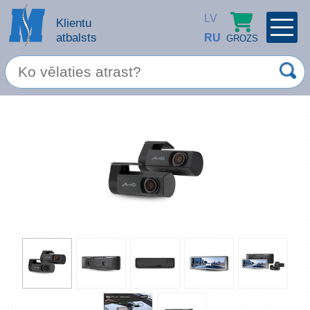
LV
Klientu
atbalsts
RU
GROZS
PROFILS
×
Spec. piedāvājums
Ieiet
Reģistrēties
Servisa pakalpojumi
Apple produkti
Datortehnika
Datoru piederumi
Atcerēties
Biroja preces
Aizmirsāt paroli?