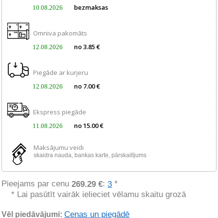
bezmaksas
10.08.2026
Omniva pakomāts
no 3.85 €
12.08.2026
Piegāde ar kurjeru
no 7.00 €
12.08.2026
Ekspress piegāde
no 15.00 €
11.08.2026
Maksājumu veidi
skaidra nauda, ​​bankas karte, pārskaitījums
Pieejams par cenu
:
*
269.29 €
3
* Lai pasūtīt vairāk ielieciet vēlamu skaitu grozā
Cenas un piegādē
Vēl piedāvājumi: