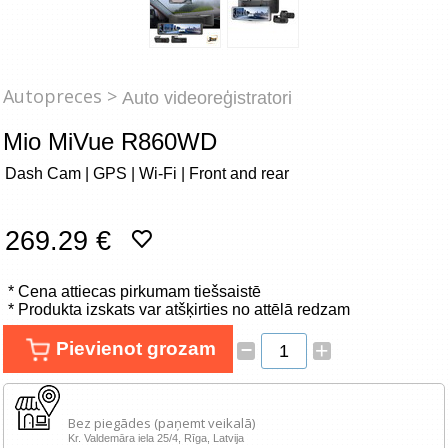
Tīkla produkti
Viedierīces
Autopreces >
Auto videoreģistratori
TV, Foto un elektronika
Mio MiVue R860WD
Autopreces
Dash Cam | GPS | Wi-Fi | Front and rear
Renewd tehnika, Outlet
269.29 €
* Cena attiecas pirkumam tiešsaistē
* Produkta izskats var atšķirties no attēlā redzam
–
Pievienot grozam
+
Bez piegādes (paņemt veikalā)
Kr. Valdemāra iela 25/4, Rīga, Latvija