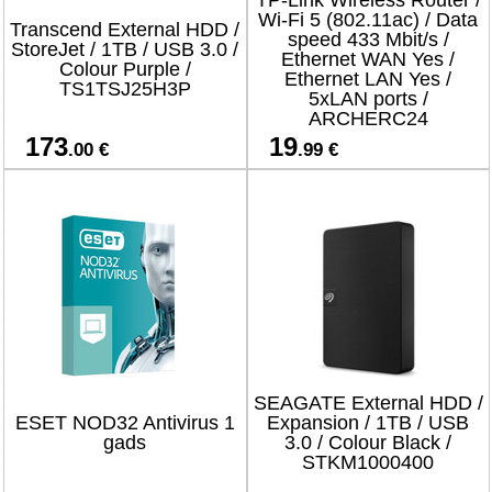
TP-Link Wireless Router /
Wi-Fi 5 (802.11ac) / Data
Transcend External HDD /
speed 433 Mbit/s /
StoreJet / 1TB / USB 3.0 /
Ethernet WAN Yes /
Colour Purple /
Ethernet LAN Yes /
TS1TSJ25H3P
5xLAN ports /
ARCHERC24
173
19
.00 €
.99 €
SEAGATE External HDD /
ESET NOD32 Antivirus 1
Expansion / 1TB / USB
gads
3.0 / Colour Black /
STKM1000400