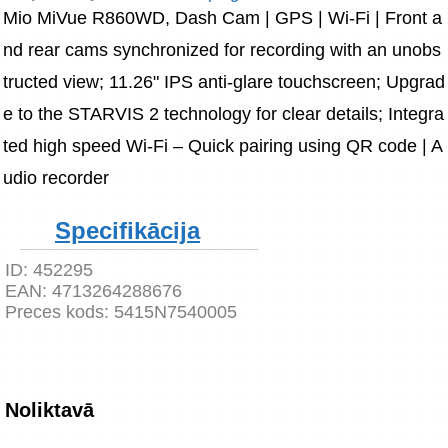
Mio MiVue R860WD, Dash Cam | GPS | Wi-Fi | Front a
nd rear cams synchronized for recording with an unobs
tructed view; 11.26" IPS anti-glare touchscreen; Upgrad
e to the STARVIS 2 technology for clear details; Integra
ted high speed Wi-Fi – Quick pairing using QR code | A
udio recorder
Specifikācija
ID:
452295
EAN:
4713264288676
Preces kods:
5415N7540005
Noliktavā