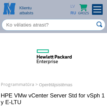
LV
Klientu
atbalsts
RU
GROZS
PROFILS
×
Spec. piedāvājums
Ieiet
Reģistrēties
Servisa pakalpojumi
Apple produkti
Datortehnika
Programmatūra >
Operētājsistēmas
Datoru piederumi
Atcerēties
HPE VMw vCenter Server Std for vSph 1
Biroja preces
y E-LTU
Aizmirsāt paroli?