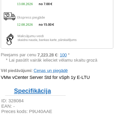
no 7.00 €
13.08.2026
Ekspress piegāde
no 15.00 €
12.08.2026
Maksājumu veidi
skaidra nauda, ​​bankas karte, pārskaitījums
Pieejams par cenu
:
*
7,223.28 €
100
* Lai pasūtīt vairāk ielieciet vēlamu skaitu grozā
Cenas un piegādē
Vēl piedāvājumi:
VMw vCenter Server Std for vSph 1y E-LTU
Specifikācija
ID:
328084
EAN:
-
Preces kods:
P9U40AAE