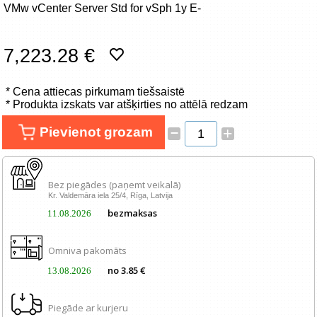
VMw vCenter Server Std for vSph 1y E-
Tīkla produkti
Viedierīces
7,223.28 €
TV, Foto un elektronika
* Cena attiecas pirkumam tiešsaistē
* Produkta izskats var atšķirties no attēlā redzam
Autopreces
–
Pievienot grozam
+
Renewd tehnika, Outlet
Bez piegādes (paņemt veikalā)
Kr. Valdemāra iela 25/4, Rīga, Latvija
bezmaksas
11.08.2026
Omniva pakomāts
no 3.85 €
13.08.2026
Piegāde ar kurjeru