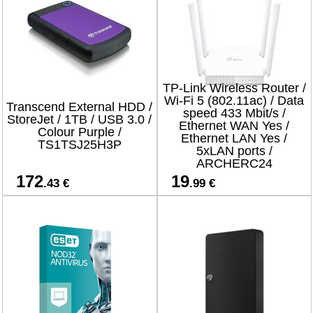
TP-Link Wireless Router /
Wi-Fi 5 (802.11ac) / Data
Transcend External HDD /
speed 433 Mbit/s /
StoreJet / 1TB / USB 3.0 /
Ethernet WAN Yes /
Colour Purple /
Ethernet LAN Yes /
TS1TSJ25H3P
5xLAN ports /
ARCHERC24
172
19
.43 €
.99 €