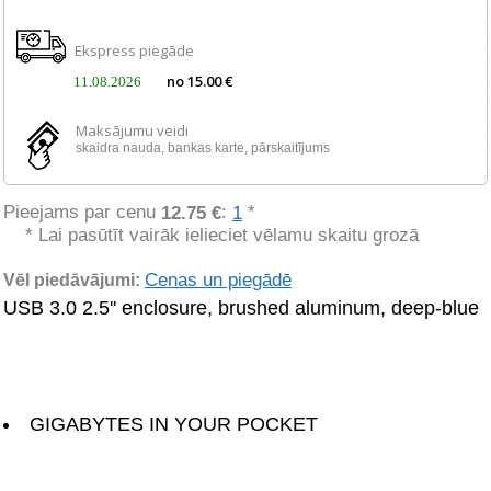
Ekspress piegāde
no 15.00 €
11.08.2026
Maksājumu veidi
skaidra nauda, ​​bankas karte, pārskaitījums
Pieejams par cenu
:
*
12.75 €
1
* Lai pasūtīt vairāk ielieciet vēlamu skaitu grozā
Cenas un piegādē
Vēl piedāvājumi:
GIGABYTES IN YOUR POCKET