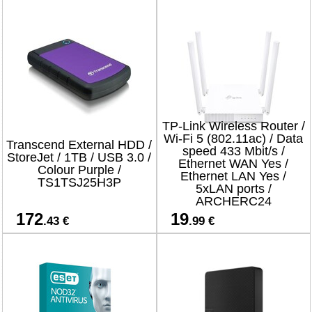
TP-Link Wireless Router /
Wi-Fi 5 (802.11ac) / Data
Transcend External HDD /
speed 433 Mbit/s /
StoreJet / 1TB / USB 3.0 /
Ethernet WAN Yes /
Colour Purple /
Ethernet LAN Yes /
TS1TSJ25H3P
5xLAN ports /
ARCHERC24
172
19
.43 €
.99 €