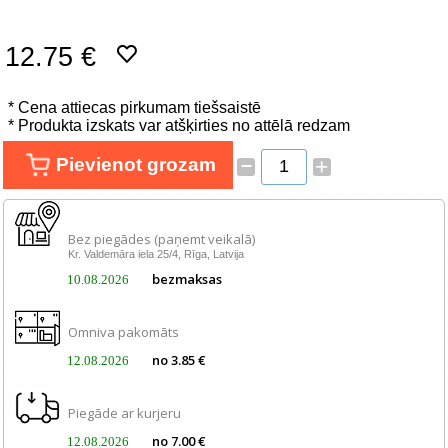
Tīkla produkti
12.75 €
Viedierīces
* Cena attiecas pirkumam tiešsaistē
TV, Foto un elektronika
* Produkta izskats var atšķirties no attēlā redzam
–
Pievienot grozam
+
Autopreces
Renewd tehnika, Outlet
Bez piegādes (paņemt veikalā)
Kr. Valdemāra iela 25/4, Rīga, Latvija
bezmaksas
10.08.2026
Omniva pakomāts
no 3.85 €
12.08.2026
Piegāde ar kurjeru
no 7.00 €
12.08.2026