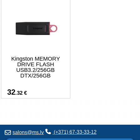
Kingston MEMORY
DRIVE FLASH
USB3.2/256GB
DTX/256GB
32
.32 €
(+371) 67-33-33-12
salons@ms.lv