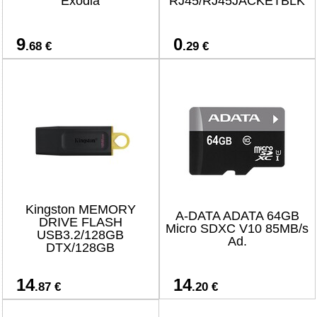
Exodia
RJ45/RJ45JACKETBLK
9
0
.68 €
.29 €
Kingston MEMORY
A-DATA ADATA 64GB
DRIVE FLASH
Micro SDXC V10 85MB/s
USB3.2/128GB
Ad.
DTX/128GB
14
14
.87 €
.20 €