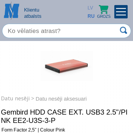
LV
Klientu
atbalsts
RU
GROZS
PROFILS
×
Spec. piedāvājums
Ieiet
Reģistrēties
Servisa pakalpojumi
Apple produkti
Datortehnika
Datu nesēji >
Datu nesēji aksesuari
Datoru piederumi
Gembird HDD CASE EXT. USB3 2.5"/PI
Atcerēties
NK EE2-U3S-3-P
Biroja preces
Aizmirsāt paroli?
Form Factor 2,5" | Colour Pink