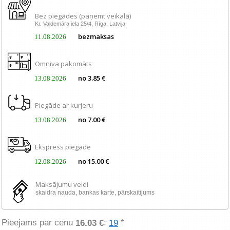
Bez piegādes (paņemt veikalā)
Kr. Valdemāra iela 25/4, Rīga, Latvija
bezmaksas
11.08.2026
Omniva pakomāts
no 3.85 €
13.08.2026
Piegāde ar kurjeru
no 7.00 €
13.08.2026
Ekspress piegāde
no 15.00 €
12.08.2026
Maksājumu veidi
skaidra nauda, ​​bankas karte, pārskaitījums
Pieejams par cenu
:
*
16.03 €
19