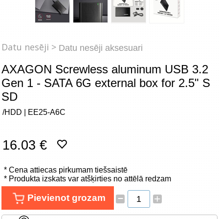
Tīkla produkti
Viedierīces
Datu nesēji >
Datu nesēji aksesuari
TV, Foto un elektronika
AXAGON Screwless aluminum USB 3.2
Autopreces
Gen 1 - SATA 6G external box for 2.5" S
SD
Renewd tehnika, Outlet
/HDD | EE25-A6C
16.03 €
* Cena attiecas pirkumam tiešsaistē
* Produkta izskats var atšķirties no attēlā redzam
–
Pievienot grozam
+