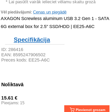
* Lai pasūtīt vairāk ielieciet vēlamu skaitu grozā
Cenas un piegādē
Vēl piedāvājumi:
AXAGON Screwless aluminum USB 3.2 Gen 1 - SATA 
6G external box for 2.5" SSD/HDD | EE25-A6C
Specifikācija
ID:
286416
EAN:
8595247906502
Preces kods:
EE25-A6C
Noliktavā
15.61 €
Pieejams: 15
Pievienot grozam