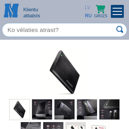
LV
Klientu
atbalsts
RU
GROZS
PROFILS
×
Spec. piedāvājums
Ieiet
Reģistrēties
Servisa pakalpojumi
Apple produkti
Datortehnika
Datoru piederumi
Atcerēties
Biroja preces
Aizmirsāt paroli?