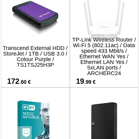
TP-Link Wireless Router /
Wi-Fi 5 (802.11ac) / Data
Transcend External HDD /
speed 433 Mbit/s /
StoreJet / 1TB / USB 3.0 /
Ethernet WAN Yes /
Colour Purple /
Ethernet LAN Yes /
TS1TSJ25H3P
5xLAN ports /
ARCHERC24
172
19
.60 €
.99 €