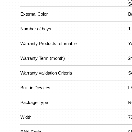
Sc
External Color
B
Number of bays
1
Warranty Products returnable
Y
Warranty Term (month)
2
Warranty validation Criteria
S
Built-in Devices
L
Package Type
Re
Width
7
EAN Code
8