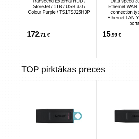
Transcend External HDD /
Data speed 30
StoreJet / 1TB / USB 3.0 /
Ethernet WAN
Colour Purple / TS1TSJ25H3P
connection ty
Ethernet LAN Y
port
172
15
.71 €
.99 €
TOP pirktākas preces