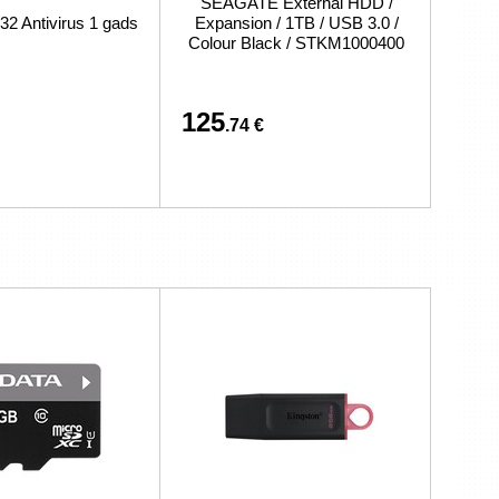
SEAGATE External HDD /
 Antivirus 1 gads
Expansion / 1TB / USB 3.0 /
Colour Black / STKM1000400
125
.74 €