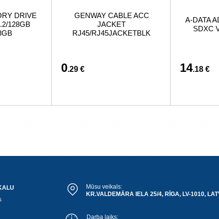
ORY DRIVE
GENWAY CABLE ACC
A-DATA A
.2/128GB
JACKET
SDXC V
8GB
RJ45/RJ45JACKETBLK
0
14
.29 €
.18 €
Mūsu veikals:
KALU
KR.VALDEMĀRA IELA 25/4, RĪGA, LV-1010, LAT
s
Darba laiks: