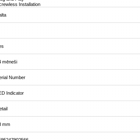
rewless Installation
alta
es
4 mēneši
erial Number
ED Indicator
tail
8 mm
595247902566