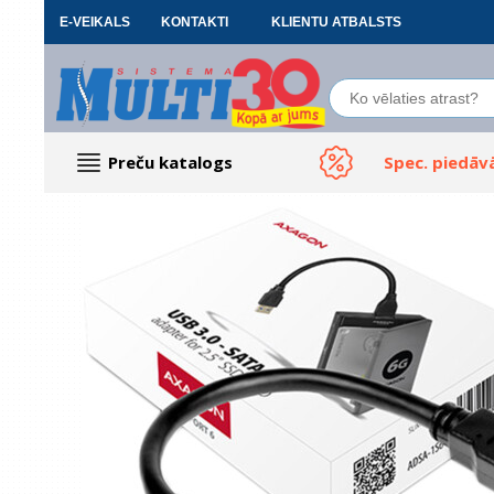
E-VEIKALS
KONTAKTI
KLIENTU ATBALSTS
Preču katalogs
Spec. piedāv
Datoru piederumi
Biroja preces
Renewd tehnika, Outlet