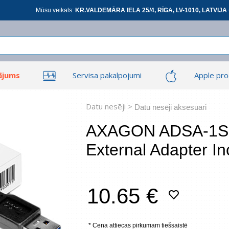
Mūsu veikals:
KR.VALDEMĀRA IELA 25/4, RĪGA, LV-1010, LATVIJA 
ājums
Servisa pakalpojumi
Apple pro
Ieiet
Ieiet
Tīkla produkti
Viedierīces
Datu nesēji >
Datu nesēji aksesuari
AXAGON ADSA-1S 
External Adapter In
At
10.65 €
*
visi
* Cena attiecas pirkumam tiešsaistē