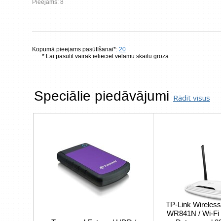
Pieejams: 8
Kopumā pieejams pasūtīšanai*:
20
* Lai pasūtīt vairāk ielieciet vēlamu skaitu grozā
Speciālie piedāvājumi
Rādīt visus
TP-Link Wireless
WR841N / Wi-Fi 4