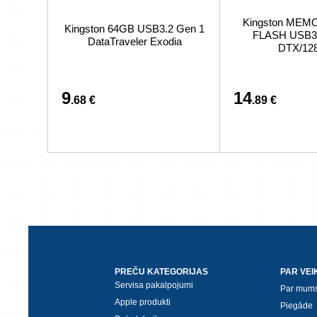
Kingston MEM
Kingston 64GB USB3.2 Gen 1
FLASH USB3
DataTraveler Exodia
DTX/12
9
14
.68 €
.89 €
PREČU KATEGORIJAS
PAR VEI
Servisa pakalpojumi
Par mum
Apple produkti
Piegāde