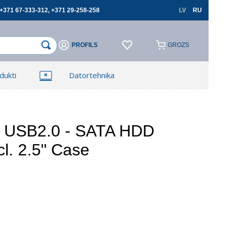
+371 67-333-312, +371 29-258-258
LV
RU
PROFILS
GROZS
×
×
dukti
Datortehnika
Reģistrēties
Reģistrēties
TV, Foto un elektronika
Autopreces
USB2.0 - SATA HDD
cl. 2.5" Case
cerēties
Aizmirsāt paroli?
 lauki ir obligāti
Atļauju izmantot savus personas datus
pasūtījumu noformēšanai un aizliedzu pārsniegt
tos trešajām personām, ja tas nav saistīts ar