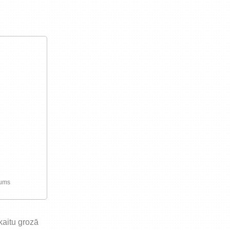
preču iegādi vai piegādi
jums
skaitu grozā