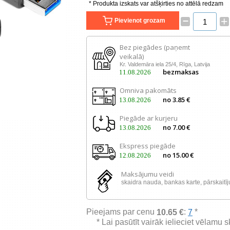
* Produkta izskats var atšķirties no attēlā redzam
–
+
Pievienot grozam
Bez piegādes (paņemt
veikalā)
Kr. Valdemāra iela 25/4, Rīga, Latvija
bezmaksas
11.08.2026
Omniva pakomāts
no 3.85 €
13.08.2026
Piegāde ar kurjeru
no 7.00 €
13.08.2026
Ekspress piegāde
no 15.00 €
12.08.2026
Maksājumu veidi
skaidra nauda, ​​bankas karte, pārskaitī
Pieejams par cenu
:
*
10.65 €
7
* Lai pasūtīt vairāk ielieciet vēlamu 