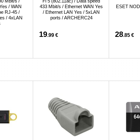
0 Mbit/s /
Fi 5 (802.11ac) / Data speed
 Yes / WAN
433 Mbit/s / Ethernet WAN Yes
ESET NOD32
pe RJ-45 /
/ Ethernet LAN Yes / 5xLAN
es / 4xLAN
ports / ARCHERC24
s
19
28
.99 €
.85 €