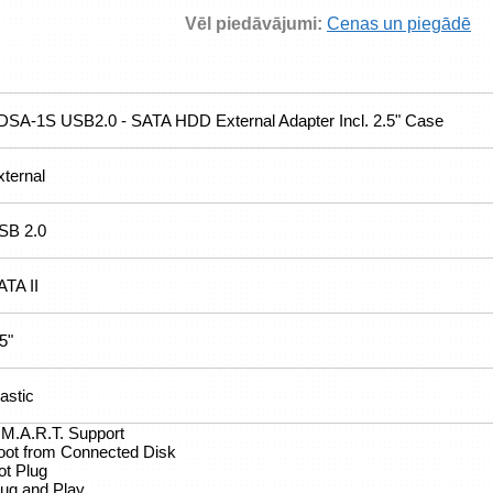
Vēl piedāvājumi:
Cenas un piegādē
DSA-1S USB2.0 - SATA HDD External Adapter Incl. 2.5" Case
xternal
SB 2.0
ATA II
5"
astic
.M.A.R.T. Support
oot from Connected Disk
ot Plug
lug and Play