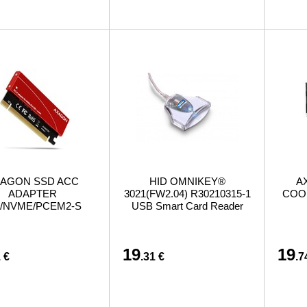
AGON SSD ACC
HID OMNIKEY®
A
ADAPTER
3021(FW2.04) R30210315-1
COOL
2/NVME/PCEM2-S
USB Smart Card Reader
19
19
 €
.31 €
.7