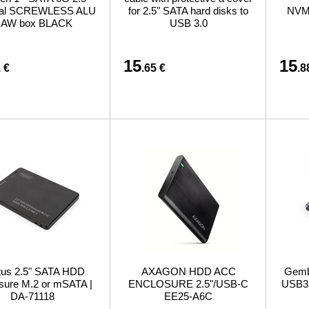
nal SCREWLESS ALU
for 2.5" SATA hard disks to
NVM
AW box BLACK
USB 3.0
15
15
 €
.65 €
.8
itus 2.5" SATA HDD
AXAGON HDD ACC
Gemb
sure M.2 or mSATA |
ENCLOSURE 2.5"/USB-C
USB3
DA-71118
EE25-A6C