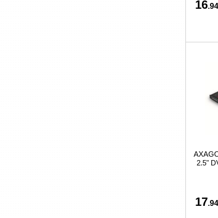
16
.94
AXAGO
2.5" 
17
.94