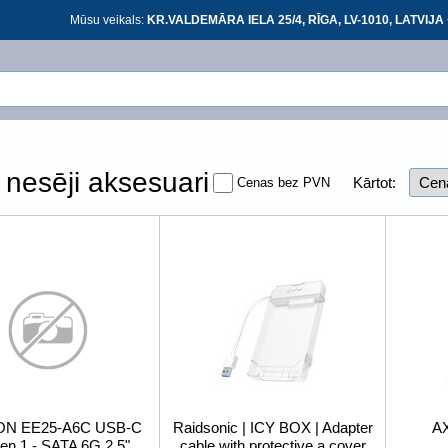
Mūsu veikals:
KR.VALDEMĀRA IELA 25/4, RĪGA, LV-1010, LATVIJA 
Ieiet
Ieiet
 nesēji aksesuari
Kārtot:
Cenas bez PVN
At
*
visi
N EE25-A6C USB-C
Raidsonic | ICY BOX | Adapter
A
en 1 - SATA 6G 2.5"
cable with protective a cover