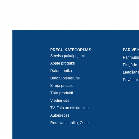
PREČU KATEGORIJAS
PAR VEI
Servisa pakalpojumi
Par mum
Apple produkti
Piegāde
Datortehnika
Lietošan
Datoru piederumi
Privātuma
Biroja preces
Tīkla produkti
Viedierīces
TV, Foto un elektronika
Autopreces
Renewd tehnika, Outlet