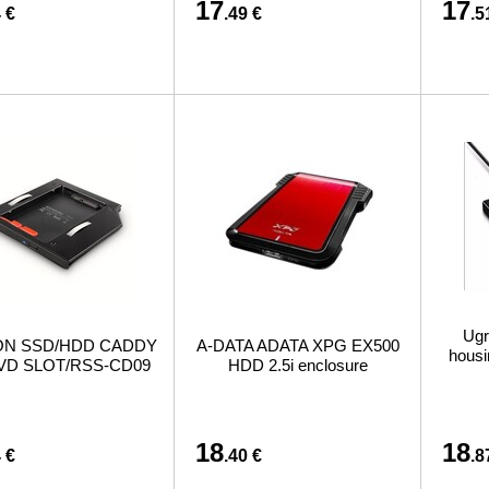
17
17
 €
.49 €
.5
Ugr
N SSD/HDD CADDY
A-DATA ADATA XPG EX500
housi
DVD SLOT/RSS-CD09
HDD 2.5i enclosure
18
18
 €
.40 €
.8