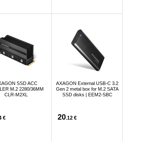
XAGON SSD ACC
AXAGON External USB-C 3.2
ER M.2 2280/36MM
Gen 2 metal box for M.2 SATA
CLR-M2XL
SSD disks | EEM2-SBC
20
4 €
.12 €