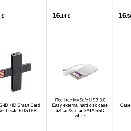
16
16
 €
.14 €
.5
ITec i-tec MySafe USB 3.0
-ID +ID Smart Card
Easy external hard disk case
Case 
er black, BLISTER
6.4 cm/2.5''for SATA SSD
white