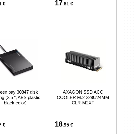
17
1 €
.81 €
een bay 30847 disk
AXAGON SSD ACC
ng (2.5 "; ABS plastic;
COOLER M.2 2280/24MM
black color)
CLR-M2XT
18
7 €
.95 €