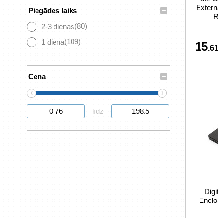
Exter
–
Piegādes laiks
R
(80)
2-3 dienas
(109)
1 diena
15
.61
–
Cena
‹
›
līdz
Dig
Enclo