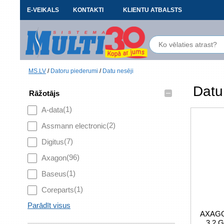
E-VEIKALS
KONTAKTI
KLIENTU ATBALSTS
MS.LV
/
Datoru piederumi
/
Datu nesēji
Datu
–
Rāžotājs
(1)
A-data
(2)
Assmann electronic
(7)
Digitus
(96)
Axagon
(1)
Baseus
(1)
Coreparts
Parādīt visus
AXAGO
3.2 G