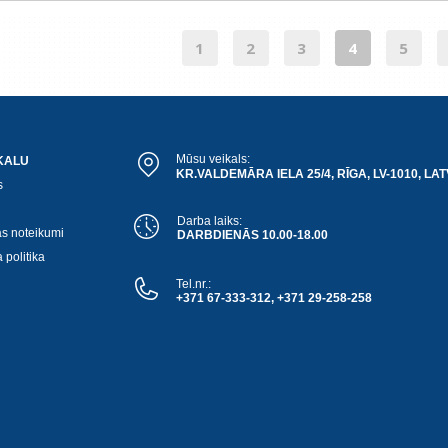
1
2
3
4
5
Mūsu veikals:
KALU
KR.VALDEMĀRA IELA 25/4, RĪGA, LV-1010, LAT
s
Darba laiks:
as noteikumi
DARBDIENĀS 10.00-18.00
 politika
Tel.nr.:
+371 67-333-312, +371 29-258-258