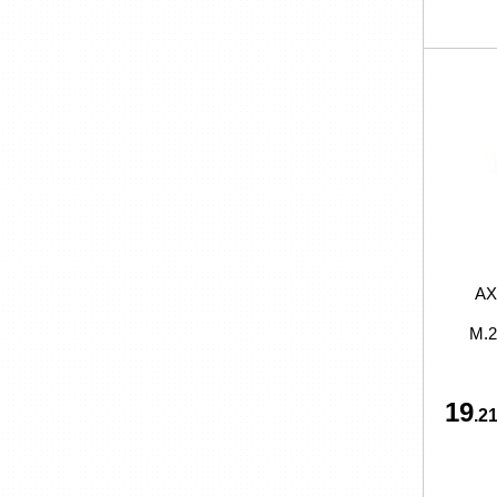
AX
M.
19
.21