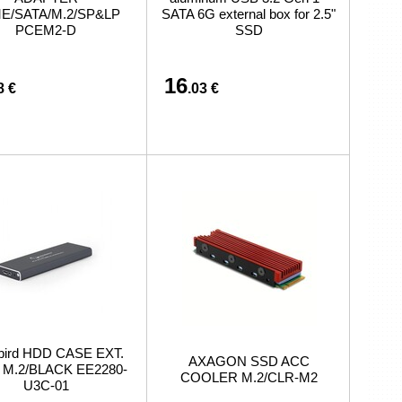
preču iegādi vai piegādi
E/SATA/M.2/SP&LP
SATA 6G external box for 2.5"
PCEM2-D
SSD
16
8 €
.03 €
ird HDD CASE EXT.
AXAGON SSD ACC
 M.2/BLACK EE2280-
COOLER M.2/CLR-M2
U3C-01