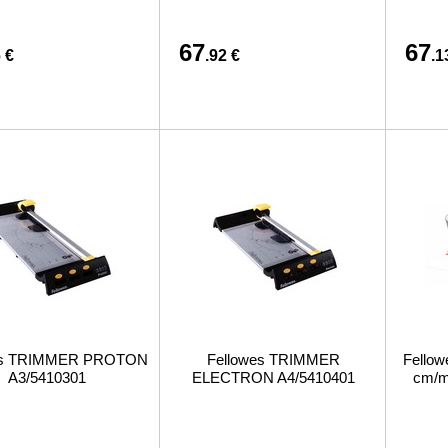
67
67
 €
.92 €
.1
es TRIMMER PROTON
Fellowes TRIMMER
Fellow
A3/5410301
ELECTRON A4/5410401
cm/m