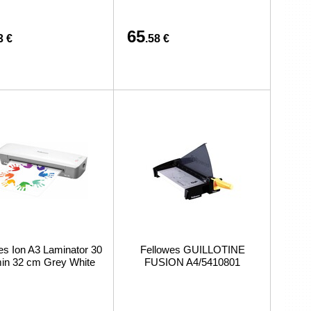
65
3 €
.58 €
es Ion A3 Laminator 30
Fellowes GUILLOTINE
in 32 cm Grey White
FUSION A4/5410801