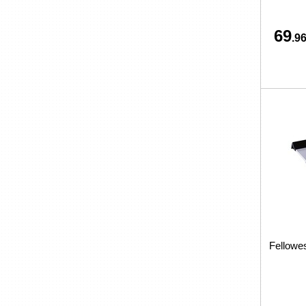
69
.96
Fellow