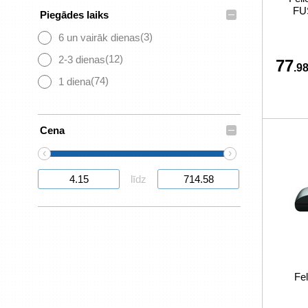
FU
–
Piegādes laiks
(3)
6 un vairāk dienas
(12)
2-3 dienas
77
.98
(74)
1 diena
–
Cena
‹
›
līdz
Fe