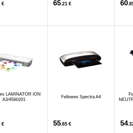
65
60
 €
.21 €
.8
wes LAMINATOR ION
F
Fellowes Spectra A4
A3/4560201
NEUTR
55
54
 €
.65 €
.3