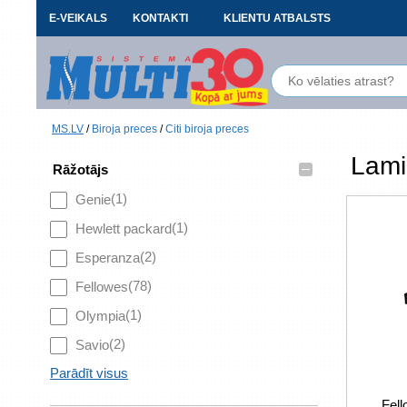
E-VEIKALS
KONTAKTI
KLIENTU ATBALSTS
MS.LV
/
Biroja preces
/
Citi biroja preces
Lami
–
Rāžotājs
(1)
Genie
(1)
Hewlett packard
(2)
Esperanza
(78)
Fellowes
(1)
Olympia
(2)
Savio
Parādīt visus
Fel