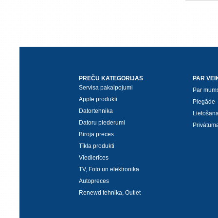
PREČU KATEGORIJAS
PAR VEI
Servisa pakalpojumi
Par mum
Apple produkti
Piegāde
Datortehnika
Lietošan
Datoru piederumi
Privātuma
Biroja preces
Tīkla produkti
Viedierīces
TV, Foto un elektronika
Autopreces
Renewd tehnika, Outlet