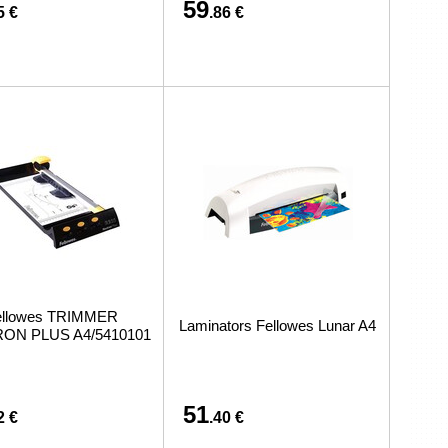
59
5 €
.86 €
ellowes TRIMMER
Laminators Fellowes Lunar A4
ON PLUS A4/5410101
51
2 €
.40 €