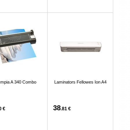
ympia A 340 Combo
Laminators Fellowes Ion A4
38
0 €
.81 €