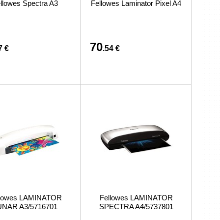
llowes Spectra A3
Fellowes Laminator Pixel A4
preču iegādi vai piegādi
70
7 €
.54 €
llowes LAMINATOR
Fellowes LAMINATOR
UNAR A3/5716701
SPECTRA A4/5737801