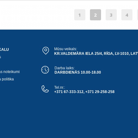
1
2
3
4
Mūsu veikals:
KALU
KR.VALDEMĀRA IELA 25/4, RĪGA, LV-1010, LAT
s
Darba laiks:
as noteikumi
DARBDIENĀS 10.00-18.00
 politika
Tel.nr.:
+371 67-333-312, +371 29-258-258