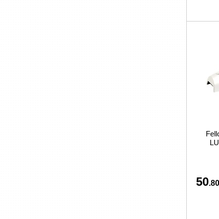
Fel
LU
50
.80