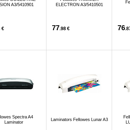
Fe
SION A3/5410901
ELECTRON A3/5410501
77
76
 €
.98 €
.8
llowes Spectra A4
Fe
Laminators Fellowes Lunar A3
Laminator
L