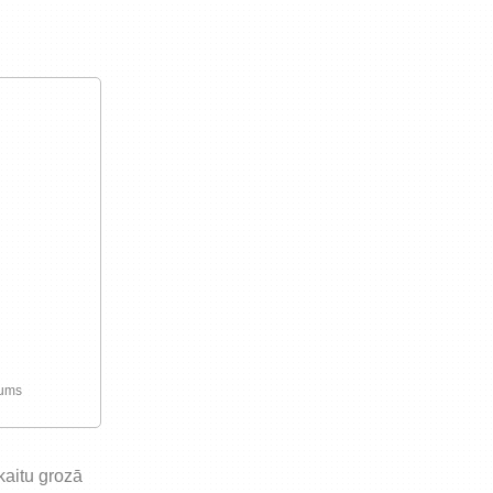
preču iegādi vai piegādi
jums
skaitu grozā