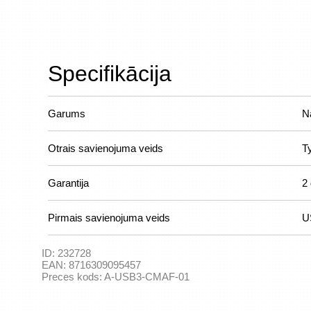
Specifikācija
Garums
N
Otrais savienojuma veids
T
Garantija
2 
Pirmais savienojuma veids
U
ID:
232728
EAN:
8716309095457
Preces kods:
A-USB3-CMAF-01