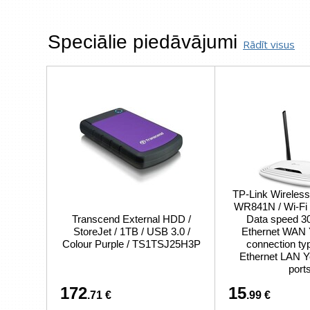
Speciālie piedāvājumi
Rādīt visus
TP-Link Wireless
WR841N / Wi-Fi 4
Transcend External HDD /
Data speed 30
StoreJet / 1TB / USB 3.0 /
Ethernet WAN
Colour Purple / TS1TSJ25H3P
connection ty
Ethernet LAN Y
port
172
15
.71 €
.99 €