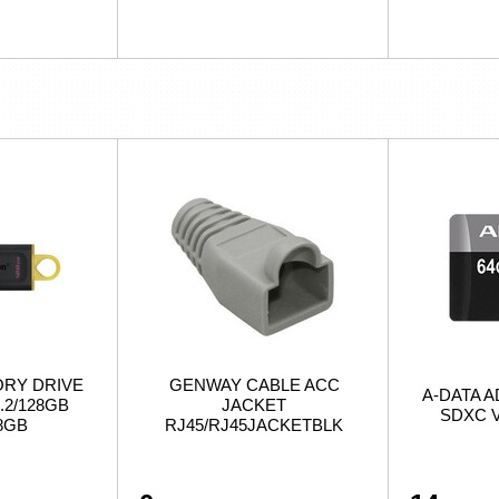
ORY DRIVE
GENWAY CABLE ACC
A-DATA A
.2/128GB
JACKET
SDXC V
8GB
RJ45/RJ45JACKETBLK