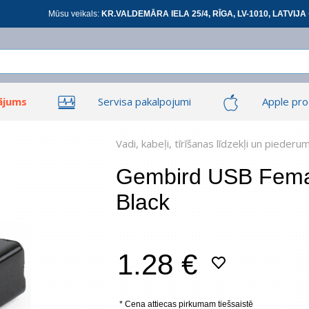
Mūsu veikals:
KR.VALDEMĀRA IELA 25/4, RĪGA, LV-1010, LATVIJA 
ājums
Servisa pakalpojumi
Apple pro
Ieiet
Ieiet
Tīkla produkti
Viedierīces
Vadi, kabeļi, tīrīšanas līdzekļi un piederu
Gembird USB Fema
Black
At
1.28 €
*
visi
* Cena attiecas pirkumam tiešsaistē