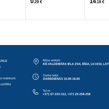
0
14
.29 €
.18 €
Mūsu veikals:
KALU
KR.VALDEMĀRA IELA 25/4, RĪGA, LV-1010, LAT
s
Darba laiks:
as noteikumi
DARBDIENĀS 10.00-18.00
 politika
Tel.nr.:
+371 67-333-312, +371 29-258-258