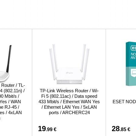
 Router / TL-
 (802.11n) /
TP-Link Wireless Router / Wi-
0 Mbit/s /
Fi 5 (802.11ac) / Data speed
 Yes / WAN
433 Mbit/s / Ethernet WAN Yes
ESET NOD32
pe RJ-45 /
/ Ethernet LAN Yes / 5xLAN
es / 4xLAN
ports / ARCHERC24
s
19
28
.99 €
.85 €