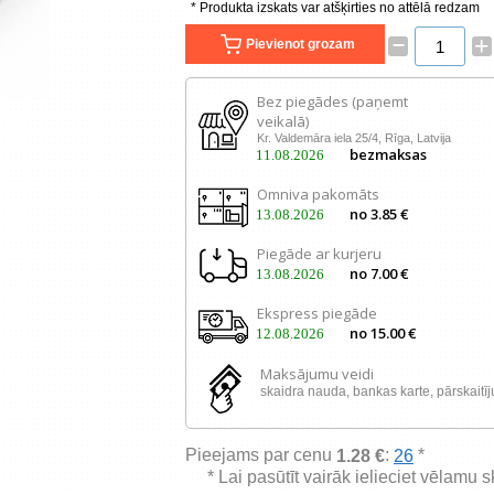
* Produkta izskats var atšķirties no attēlā redzam
–
+
Pievienot grozam
Bez piegādes (paņemt
veikalā)
Kr. Valdemāra iela 25/4, Rīga, Latvija
bezmaksas
11.08.2026
Omniva pakomāts
no 3.85 €
13.08.2026
Piegāde ar kurjeru
no 7.00 €
13.08.2026
Ekspress piegāde
no 15.00 €
12.08.2026
Maksājumu veidi
skaidra nauda, ​​bankas karte, pārskaitī
Pieejams par cenu
:
*
1.28 €
26
* Lai pasūtīt vairāk ielieciet vēlamu 