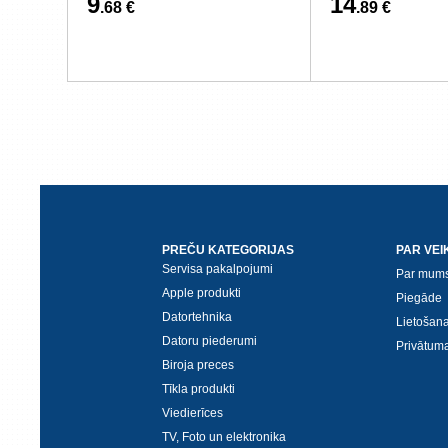
9
14
.68 €
.89 €
PREČU KATEGORIJAS
PAR VEI
Servisa pakalpojumi
Par mum
Apple produkti
Piegāde
Datortehnika
Lietošan
Datoru piederumi
Privātuma
Biroja preces
Tīkla produkti
Viedierīces
TV, Foto un elektronika