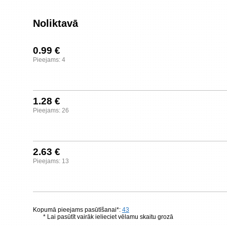
Noliktavā
0.99 €
Pieejams: 4
1.28 €
Pieejams: 26
2.63 €
Pieejams: 13
Kopumā pieejams pasūtīšanai*:
43
* Lai pasūtīt vairāk ielieciet vēlamu skaitu grozā