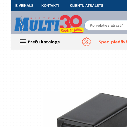
E-VEIKALS
KONTAKTI
KLIENTU ATBALSTS
Preču katalogs
Spec. piedāv
Datoru piederumi
Biroja preces
Renewd tehnika, Outlet