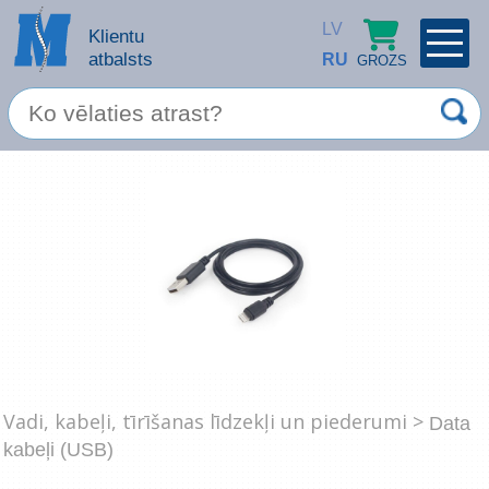
LV
Klientu
atbalsts
RU
GROZS
PROFILS
×
Spec. piedāvājums
Ieiet
Reģistrēties
Servisa pakalpojumi
Apple produkti
Datortehnika
Datoru piederumi
Atcerēties
Vadi, kabeļi, tīrīšanas līdzekļi un piederumi >
Data
Biroja preces
kabeļi (USB)
Aizmirsāt paroli?