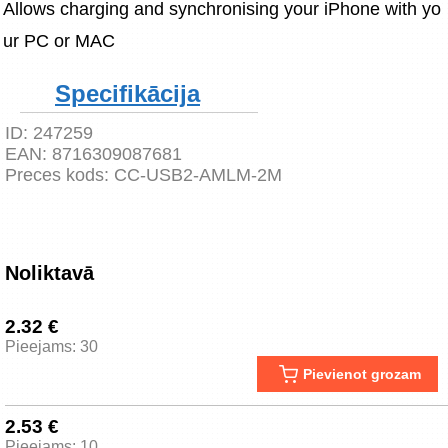
Allows charging and synchronising your iPhone with yo
ur PC or MAC
Specifikācija
ID:
247259
EAN:
8716309087681
Preces kods:
CC-USB2-AMLM-2M
Noliktavā
2.32 €
Pieejams: 30
Pievienot grozam
2.53 €
Pieejams: 10