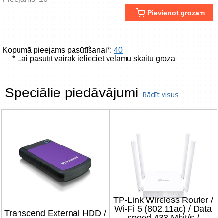
Pievienot grozam
Kopumā pieejams pasūtīšanai*:
40
* Lai pasūtīt vairāk ielieciet vēlamu skaitu grozā
Speciālie piedāvājumi
Rādīt visus
TP-Link Wireless Router /
Wi-Fi 5 (802.11ac) / Data
Transcend External HDD /
speed 433 Mbit/s /