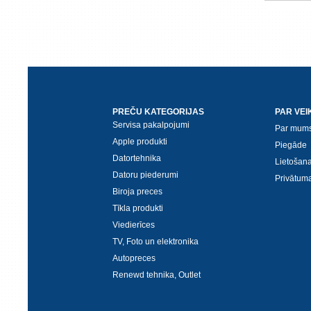
PREČU KATEGORIJAS
PAR VEI
Servisa pakalpojumi
Par mum
Apple produkti
Piegāde
Datortehnika
Lietošan
Datoru piederumi
Privātuma
Biroja preces
Tīkla produkti
Viedierīces
TV, Foto un elektronika
Autopreces
Renewd tehnika, Outlet