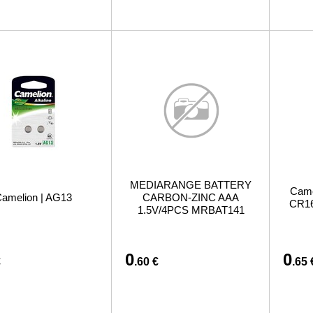
MEDIARANGE BATTERY
Came
amelion | AG13
CARBON-ZINC AAA
CR161
1.5V/4PCS MRBAT141
0
0
€
.60 €
.65 