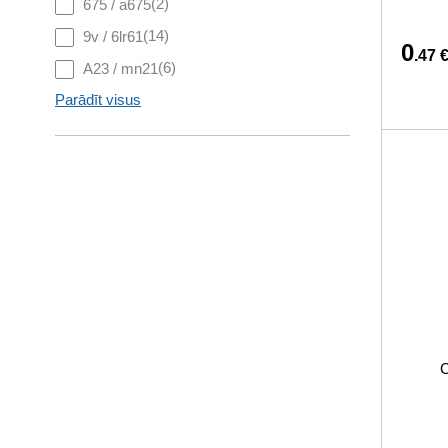
(2)
675 / a675
(14)
9v / 6lr61
0
.47 
(6)
A23 / mn21
Parādīt visus
C