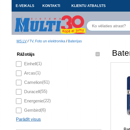
E-VEIKALS
KONTAKTI
KLIENTU ATBALSTS
MS.LV
/
TV, Foto un elektronika
/
Baterijas
Bater
–
Rāžotājs
(1)
Einhell
(1)
Arcas
(61)
Camelion
(55)
Duracell
(22)
Energenie
(6)
Gembird
Parādīt visus
Bat