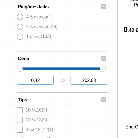
P
–
Piegādes laiks
(1)
4-5 dienas
(123)
2-3 dienas
0
.42 
(133)
1 diena
–
Cena
‹
›
līdz
–
Tips
(2)
10 / a10
(4)
13 / a13
EnerG
(1)
4.5v / 3lr12