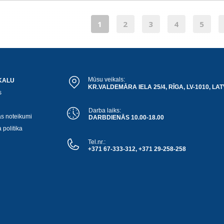
1
2
3
4
5
Mūsu veikals:
KALU
KR.VALDEMĀRA IELA 25/4, RĪGA, LV-1010, LAT
s
Darba laiks:
as noteikumi
DARBDIENĀS 10.00-18.00
 politika
Tel.nr.:
+371 67-333-312, +371 29-258-258