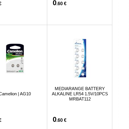
0
€
.60 €
MEDIARANGE BATTERY
Camelion | AG10
ALKALINE LR54 1.5V/10PCS
MRBAT112
0
€
.60 €