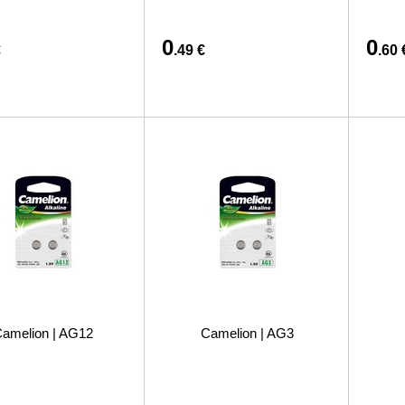
0
0
€
.49 €
.60 
amelion | AG12
Camelion | AG3