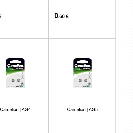
0
€
.60 €
Camelion | AG4
Camelion | AG5