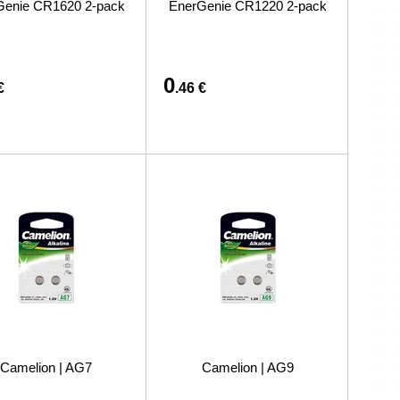
Genie CR1620 2-pack
EnerGenie CR1220 2-pack
preču iegādi vai piegādi
0
€
.46 €
Camelion | AG7
Camelion | AG9