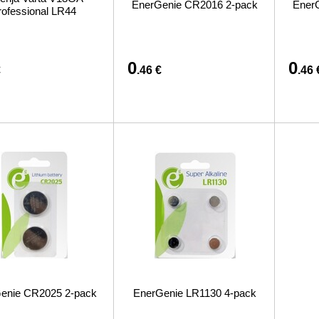
EnerGenie CR2016 2-pack
Ener
rofessional LR44
0
0
€
.46 €
.46 
enie CR2025 2-pack
EnerGenie LR1130 4-pack