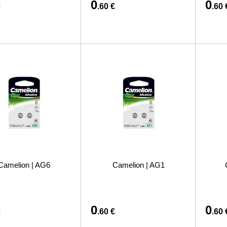
0
0
€
.60 €
.60 
Camelion | AG6
Camelion | AG1
0
0
€
.60 €
.60 