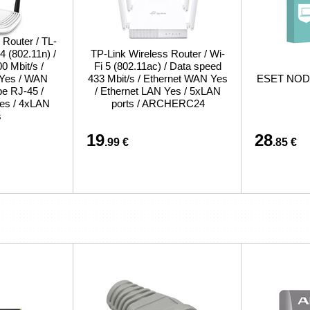
 Router / TL-
 (802.11n) /
TP-Link Wireless Router / Wi-
0 Mbit/s /
Fi 5 (802.11ac) / Data speed
 Yes / WAN
433 Mbit/s / Ethernet WAN Yes
ESET NOD32
pe RJ-45 /
/ Ethernet LAN Yes / 5xLAN
es / 4xLAN
ports / ARCHERC24
s
19
28
.99 €
.85 €