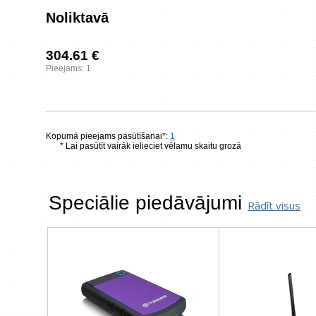
Noliktavā
304.61 €
Pieejams: 1
Kopumā pieejams pasūtīšanai*:
1
* Lai pasūtīt vairāk ielieciet vēlamu skaitu grozā
Speciālie piedāvājumi
Rādīt visus