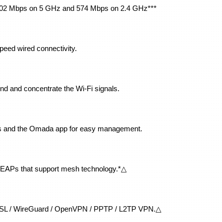
402 Mbps on 5 GHz and 574 Mbps on 2.4 GHz***
peed wired connectivity.
d and concentrate the Wi-Fi signals.
s and the Omada app for easy management.
EAPs that support mesh technology.*△
 SSL / WireGuard / OpenVPN / PPTP / L2TP VPN.△