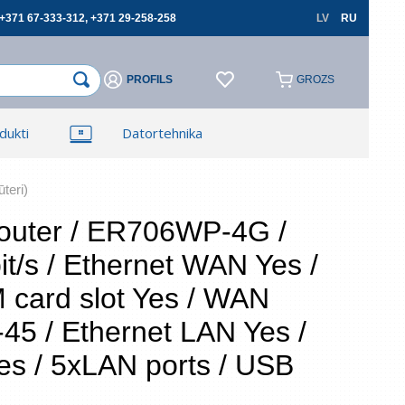
+371 67-333-312, +371 29-258-258
LV
RU
PROFILS
GROZS
×
×
dukti
Datortehnika
Reģistrēties
Reģistrēties
TV, Foto un elektronika
Autopreces
ūteri)
Router / ER706WP-4G /
t/s / Ethernet WAN Yes /
cerēties
 card slot Yes / WAN
-45 / Ethernet LAN Yes /
Aizmirsāt paroli?
 lauki ir obligāti
es / 5xLAN ports / USB
Atļauju izmantot savus personas datus
pasūtījumu noformēšanai un aizliedzu pārsniegt
tos trešajām personām, ja tas nav saistīts ar