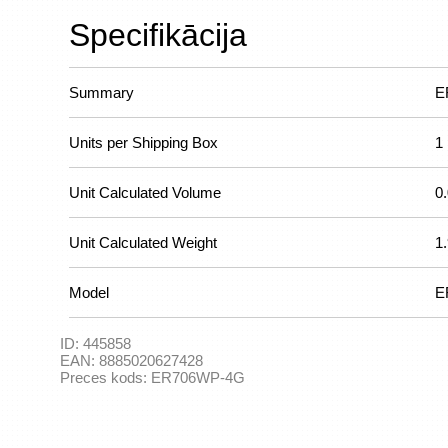
Specifikācija
Summary
E
Units per Shipping Box
1
Unit Calculated Volume
0
Unit Calculated Weight
1
Model
E
ID:
445858
EAN:
8885020627428
Preces kods:
ER706WP-4G