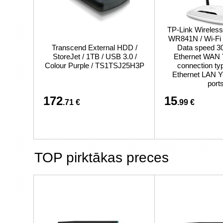
TP-Link Wireless
WR841N / Wi-Fi 4
Transcend External HDD /
Data speed 30
StoreJet / 1TB / USB 3.0 /
Ethernet WAN
Colour Purple / TS1TSJ25H3P
connection ty
Ethernet LAN Y
port
172
15
.71 €
.99 €
TOP pirktākas preces