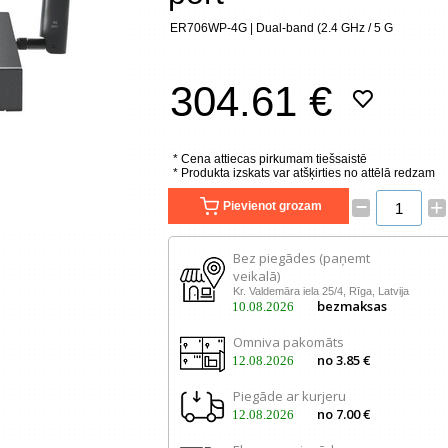
ER706WP-4G | Dual-band (2.4 GHz / 5 G
304.61 €
* Cena attiecas pirkumam tiešsaistē
* Produkta izskats var atšķirties no attēlā redzam
–
+
Pievienot grozam
Bez piegādes (paņemt
veikalā)
Kr. Valdemāra iela 25/4, Rīga, Latvija
bezmaksas
10.08.2026
Omniva pakomāts
no 3.85 €
12.08.2026
Piegāde ar kurjeru
no 7.00 €
12.08.2026