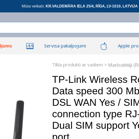
Mūsu veikals:
KR.VALDEMĀRA IELA 25/4, RĪGA, LV-1010, LATVIJA 
ājums
Servisa pakalpojumi
Apple pro
Ieiet
Ieiet
Tīkla produkti
Viedierīces
Tīkla produkti ar vadiem >
Maršrutētāji (R
TP-Link Wireless 
Data speed 300 Mbi
At
DSL WAN Yes / SIM
connection type RJ
*
visi
Dual SIM support Y
port