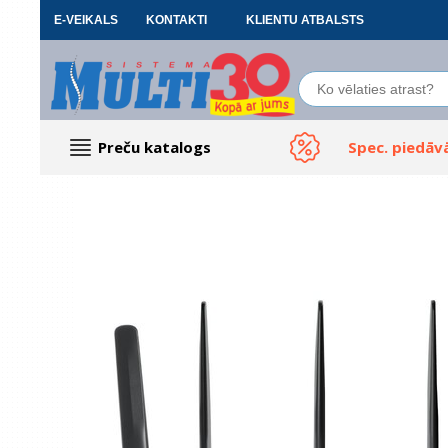
E-VEIKALS
KONTAKTI
KLIENTU ATBALSTS
Preču katalogs
Spec. piedāv
Datoru piederumi
Biroja preces
Renewd tehnika, Outlet