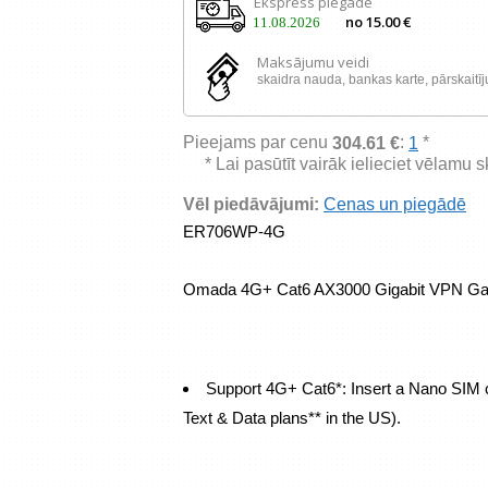
Ekspress piegāde
no 15.00 €
11.08.2026
Maksājumu veidi
skaidra nauda, ​​bankas karte, pārskaitī
Pieejams par cenu
:
*
304.61 €
1
* Lai pasūtīt vairāk ielieciet vēlamu 
Vēl piedāvājumi:
Cenas un piegādē
ER706WP-4G
Support 4G+ Cat6*: Insert a Nano SIM c
Text & Data plans** in the US).