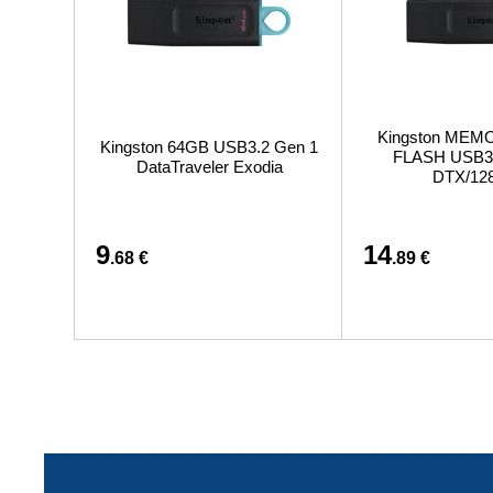
Kingston MEM
Kingston 64GB USB3.2 Gen 1
FLASH USB3
DataTraveler Exodia
DTX/12
9
14
.68 €
.89 €