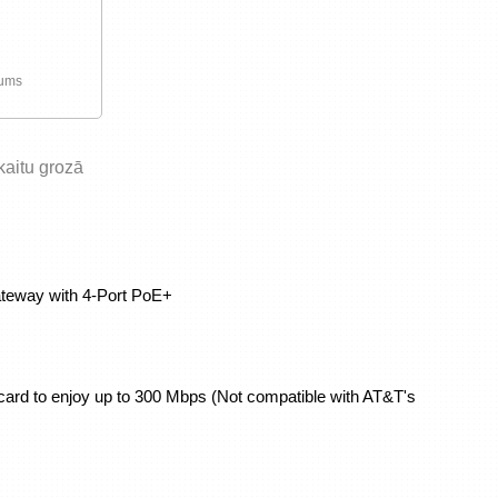
jums
skaitu grozā
ard to enjoy up to 300 Mbps (Not compatible with AT&T's 