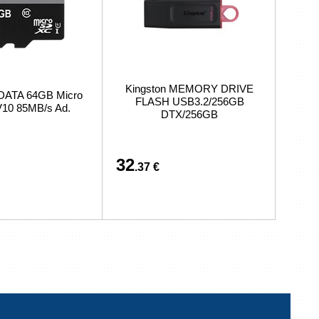
Kingston MEMORY DRIVE
DATA 64GB Micro
FLASH USB3.2/256GB
10 85MB/s Ad.
DTX/256GB
32
.37 €