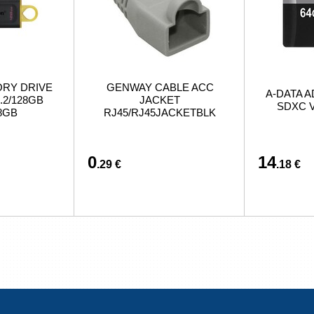
ORY DRIVE
GENWAY CABLE ACC
A-DATA A
.2/128GB
JACKET
SDXC V
8GB
RJ45/RJ45JACKETBLK
0
14
.29 €
.18 €