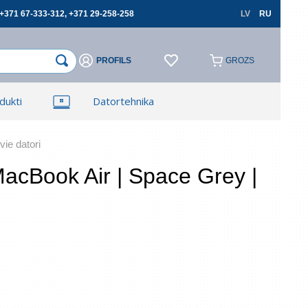
+371 67-333-312, +371 29-258-258
LV
RU
PROFILS
GROZS
×
×
dukti
Datortehnika
Reģistrēties
Reģistrēties
TV, Foto un elektronika
Autopreces
vie datori
Book Air | Space Grey |
cerēties
Aizmirsāt paroli?
 lauki ir obligāti
Atļauju izmantot savus personas datus
pasūtījumu noformēšanai un aizliedzu pārsniegt
tos trešajām personām, ja tas nav saistīts ar