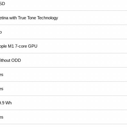
SD
etina with True Tone Technology
o
pple M1 7-core GPU
ithout ODD
es
es
9.9 Wh
es