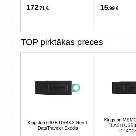
172
15
.71 €
.99 €
TOP pirktākas preces
Kingston MEM
Kingston 64GB USB3.2 Gen 1
FLASH USB3
DataTraveler Exodia
DTX/12