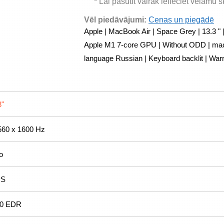
* Lai pasūtīt vairāk ielieciet vēlamu 
Vēl piedāvājumi:
Cenas un piegādē
Apple | MacBook Air | Space Grey | 13.3 " 
Apple M1 7-core GPU | Without ODD | macO
language Russian | Keyboard backlit | Warr
3"
560 x 1600 Hz
o
PS
.0 EDR