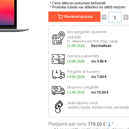
* Cena attiecas pirkumam tiešsaistē
* Produkta izskats var atšķirties no attēlā redzam
–
+
Pievienot grozam
Bez piegādes (paņemt
veikalā)
Kr. Valdemāra iela 25/4, Rīga, Latvija
bezmaksas
12.08.2026
Omniva pakomāts
no 3.85 €
14.08.2026
Piegāde ar kurjeru
no 7.00 €
14.08.2026
Ekspress piegāde
no 15.00 €
13.08.2026
Maksājumu veidi
skaidra nauda, ​​bankas karte, pārskaitī
Pieejams par cenu
:
*
779.00 €
1