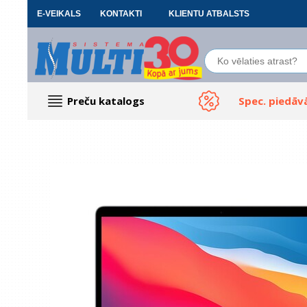
E-VEIKALS
KONTAKTI
KLIENTU ATBALSTS
Preču katalogs
Spec. piedāv
Datoru piederumi
Biroja preces
Renewd tehnika, Outlet