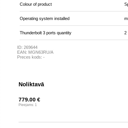
Colour of product
S
Operating system installed
m
Thunderbolt 3 ports quantity
2
ID:
269644
EAN:
MGN63RU/A
Preces kods:
-
Noliktavā
779.00 €
Pieejams: 1