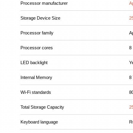
Processor manufacturer
A
Storage Device Size
2
Processor family
A
Processor cores
8
LED backlight
Y
Internal Memory
8
Wi-Fi standards
8
Total Storage Capacity
2
Keyboard language
R