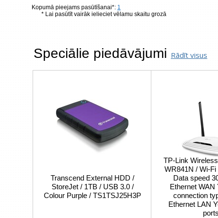
Kopumā pieejams pasūtīšanai*:
1
* Lai pasūtīt vairāk ielieciet vēlamu skaitu grozā
Speciālie piedāvājumi
Rādīt visus
TP-Link Wireless
WR841N / Wi-Fi 4
Transcend External HDD /
Data speed 30
StoreJet / 1TB / USB 3.0 /
Ethernet WAN
Colour Purple / TS1TSJ25H3P
connection ty
Ethernet LAN Y
port