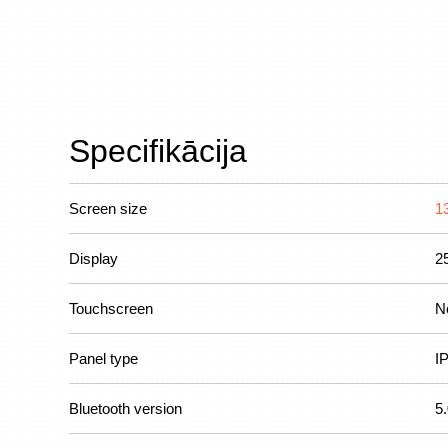
Specifikācija
Screen size
1
Display
2
Touchscreen
N
Panel type
I
Bluetooth version
5