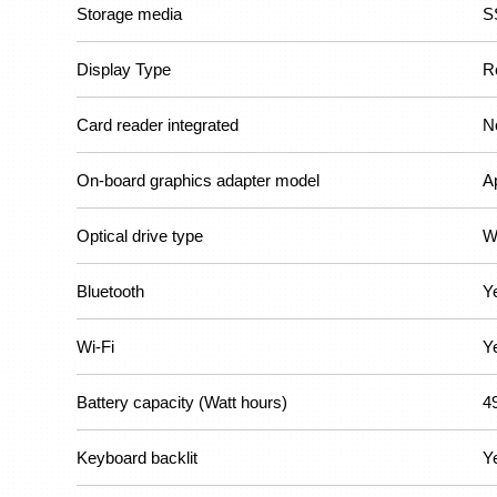
Storage media
S
Display Type
R
Card reader integrated
N
On-board graphics adapter model
A
Optical drive type
W
Bluetooth
Y
Wi-Fi
Y
Battery capacity (Watt hours)
4
Keyboard backlit
Y