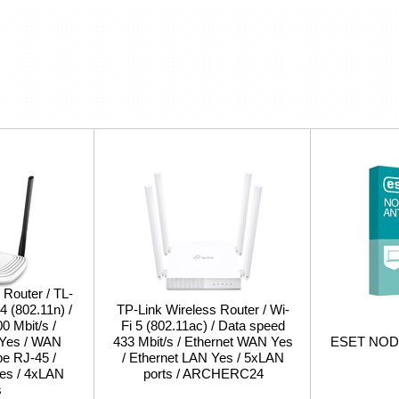
 Router / TL-
 (802.11n) /
TP-Link Wireless Router / Wi-
0 Mbit/s /
Fi 5 (802.11ac) / Data speed
 Yes / WAN
433 Mbit/s / Ethernet WAN Yes
ESET NOD32
pe RJ-45 /
/ Ethernet LAN Yes / 5xLAN
es / 4xLAN
ports / ARCHERC24
s