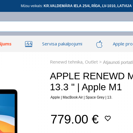
Mūsu veikals:
KR.VALDEMĀRA IELA 25/4, RĪGA, LV-1010, LATVIJA 
ājums
Servisa pakalpojumi
Apple pro
Ieiet
Ieiet
Tīkla produkti
Viedierīces
Renewd tehnika, Outlet >
Atjaunoti portatī
APPLE RENEWD Mac
13.3 " | Apple M1
At
Apple | MacBook Air | Space Grey | 13.
*
visi
779.00 €