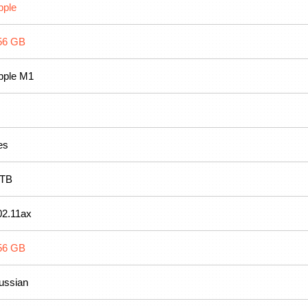
pple
56 GB
pple M1
es
 TB
02.11ax
56 GB
ussian