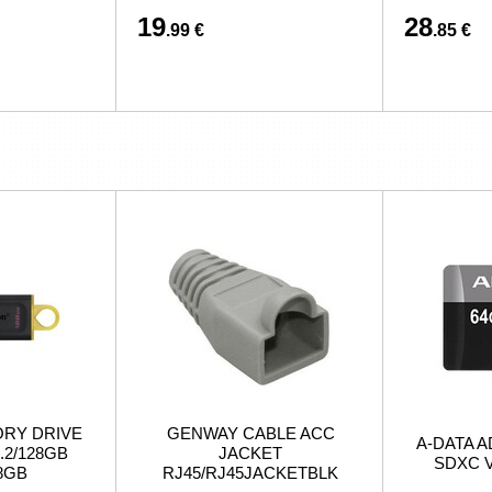
19
28
.99 €
.85 €
ORY DRIVE
GENWAY CABLE ACC
A-DATA A
.2/128GB
JACKET
SDXC V
8GB
RJ45/RJ45JACKETBLK