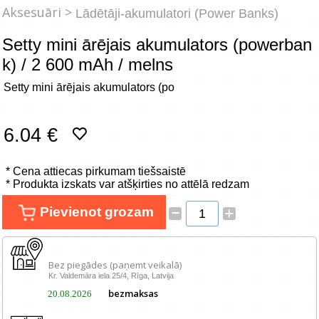
Tīkla produkti
Aksesuāri >
Lādētāji-akumulatori (Power Banks)
Setty mini ārējais akumulators (powerban
Viedierīces
k) / 2 600 mAh / melns
TV, Foto un elektronika
Setty mini ārējais akumulators (po
Autopreces
6.04 €
Renewd tehnika, Outlet
* Cena attiecas pirkumam tiešsaistē
* Produkta izskats var atšķirties no attēlā redzam
–
Pievienot grozam
+
Bez piegādes (paņemt veikalā)
Kr. Valdemāra iela 25/4, Rīga, Latvija
bezmaksas
20.08.2026