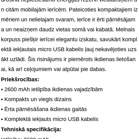
n citām mobilajām ierīcēm. Pateicoties kompaktajiem iz
mēriem un nelielajam svaram, ierīce ir ērti pārnēsājam
a un neaizņem daudz vietas somā vai kabatā. Melnais 
korpuss piešķir ierīcei elegantu izskatu, savukārt kompl
ektā iekļautais micro USB kabelis ļauj nekavējoties uzs
ākt uzlādi. Šis risinājums ir piemērots ikdienas lietošan
ai, kā arī ceļojumiem vai atpūtai pie dabas.
Priekšrocības:
• 2600 mAh ietilpība ikdienas vajadzībām
• Kompakts un viegls dizains
• Ērta pārnēsāšana ikdienas gaitās
• Komplektā iekļauts micro USB kabelis
Tehniskā specifikācija: