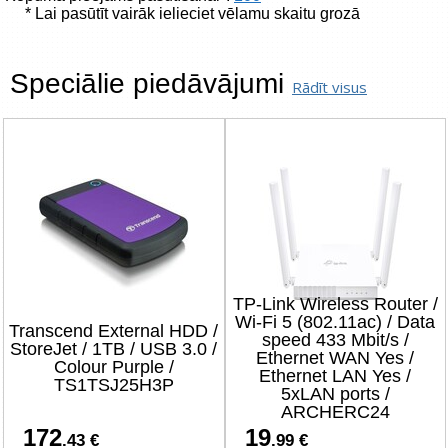
* Lai pasūtīt vairāk ielieciet vēlamu skaitu grozā
Speciālie piedāvājumi
Rādīt visus
TP-Link Wireless Router /
Wi-Fi 5 (802.11ac) / Data
Transcend External HDD /
speed 433 Mbit/s /
StoreJet / 1TB / USB 3.0 /
Ethernet WAN Yes /
Colour Purple /
Ethernet LAN Yes /
TS1TSJ25H3P
5xLAN ports /
ARCHERC24
172
19
.43 €
.99 €