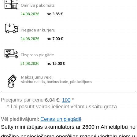
Omniva pakomāts
no 3.85 €
24.08.2026
Piegāde ar kurjeru
no 7.00 €
24.08.2026
Ekspress piegāde
no 15.00 €
21.08.2026
Maksājumu veidi
skaidra nauda, ​​bankas karte, pārskaitījums
Pieejams par cenu
:
*
6.04 €
100
* Lai pasūtīt vairāk ielieciet vēlamu skaitu grozā
Cenas un piegādē
Vēl piedāvājumi:
Setty mini ārējais akumulators ar 2600 mAh ietilpību no
drošina nepieciešamo enerģijas rezervi viedtālruņiem u