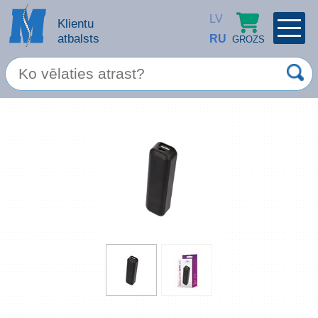
LV
Klientu
atbalsts
RU
GROZS
PROFILS
×
Spec. piedāvājums
Ieiet
Reģistrēties
Servisa pakalpojumi
Apple produkti
Datortehnika
Datoru piederumi
Atcerēties
Biroja preces
Aizmirsāt paroli?