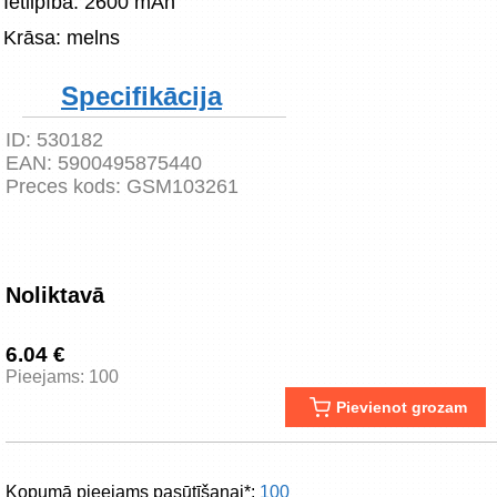
Ietilpība: 2600 mAh
Krāsa: melns
Specifikācija
ID:
530182
EAN:
5900495875440
Preces kods:
GSM103261
Noliktavā
6.04 €
Pieejams: 100
Pievienot grozam
Kopumā pieejams pasūtīšanai*:
100