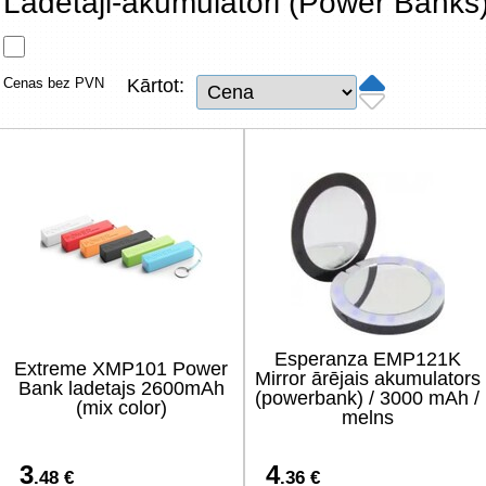
Lādētāji-akumulatori (Power Banks
Tīkla produkti
Viedierīces
Cenas bez PVN
Kārtot:
TV, Foto un elektronika
Autopreces
Renewd tehnika, Outlet
Esperanza EMP121K
Extreme XMP101 Power
Mirror ārējais akumulators
Bank ladetajs 2600mAh
(powerbank) / 3000 mAh /
(mix color)
melns
3
4
.48 €
.36 €