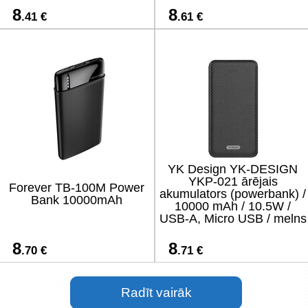
8
8
.41 €
.61 €
YK Design YK-DESIGN
YKP-021 ārējais
Forever TB-100M Power
akumulators (powerbank) /
Bank 10000mAh
10000 mAh / 10.5W /
USB-A, Micro USB / melns
8
8
.70 €
.71 €