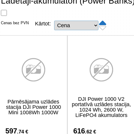
Lādētāji-akumulatori (Power Banks
Tīkla produkti
Viedierīces
Cenas bez PVN
Kārtot:
TV, Foto un elektronika
Autopreces
Renewd tehnika, Outlet
DJI Power 1000 V2
Pārnēsājama uzlādes
portatīvā uzlādes stacija,
stacija DJI Power 1000
1024 Wh, 2600 W,
Mini 1008Wh 1000W
LiFePO4 akumulators
597
616
.74 €
.62 €