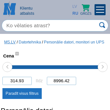
LV
Klientu
atbalsts
RU
GROZS
PROFILS
×
Spec. piedāvājums
MS.LV
/
Datortehnika
/
Personālie datori, monitori un UPS
Ieiet
Reģistrēties
Servisa pakalpojumi
–
Cena
‹
›
Apple produkti
Datortehnika
līdz
Datoru piederumi
Atcerēties
Biroja preces
Aizmirsāt paroli?