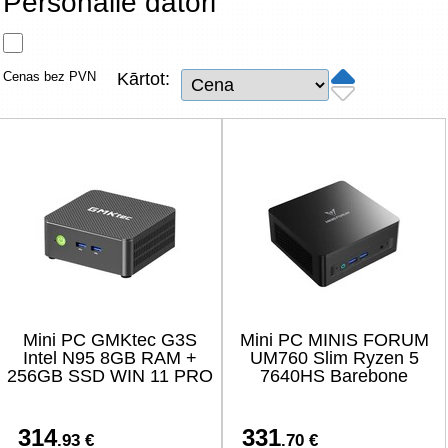
Personālie datori
Tīkla produkti
Viedierīces
Cenas bez PVN
Kārtot:
TV, Foto un elektronika
Autopreces
Renewd tehnika, Outlet
Mini PC GMKtec G3S
Mini PC MINIS FORUM
Intel N95 8GB RAM +
UM760 Slim Ryzen 5
256GB SSD WIN 11 PRO
7640HS Barebone
314
331
.93 €
.70 €