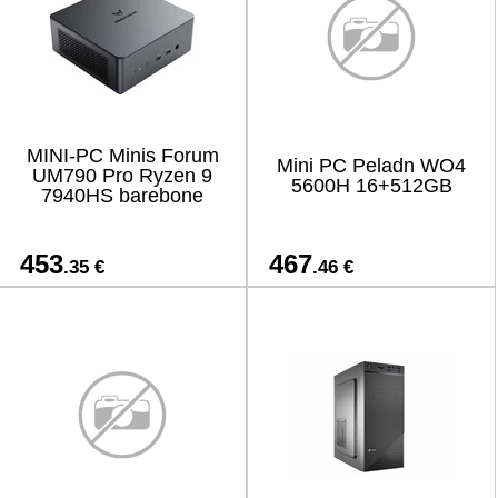
MINI-PC Minis Forum
Mini PC Peladn WO4
UM790 Pro Ryzen 9
5600H 16+512GB
7940HS barebone
453
467
.35 €
.46 €