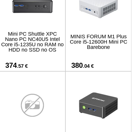
Mini PC Shuttle XPC
MINIS FORUM M1 Plus
Nano PC NC40U5 Intel
Core i5-12600H Mini PC
Core i5-1235U no RAM no
Barebone
HDD no SSD no OS
374
380
.57 €
.04 €