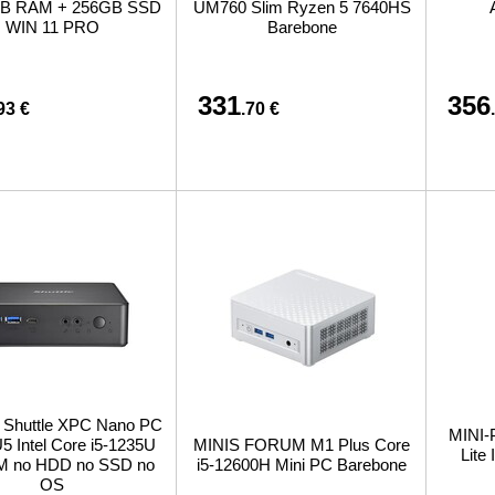
B RAM + 256GB SSD
UM760 Slim Ryzen 5 7640HS
WIN 11 PRO
Barebone
331
356
93 €
.70 €
 Shuttle XPC Nano PC
MINI-
 Intel Core i5-1235U
MINIS FORUM M1 Plus Core
Lite
M no HDD no SSD no
i5-12600H Mini PC Barebone
OS