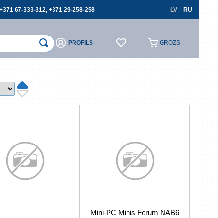
+371 67-333-312, +371 29-258-258
LV
RU
PROFILS
GROZS
×
×
Reģistrēties
Reģistrēties
cerēties
Aizmirsāt paroli?
 lauki ir obligāti
Atļauju izmantot savus personas datus
pasūtījumu noformēšanai un aizliedzu pārsniegt
Mini-PC Minis Forum NAB6
tos trešajām personām, ja tas nav saistīts ar