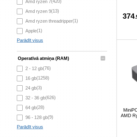
(420)
Amd ryzen 7
(13)
Amd ryzen 9
374
.
(1)
Amd ryzen threadripper
(1)
Apple
Parādīt visus
–
Operatīvā atmiņa (RAM)
(76)
2 - 12 gb
(1258)
16 gb
(3)
24 gb
(626)
32 - 36 gb
(28)
64 gb
MiniPC
AMD Ry
(9)
96 - 128 gb
Parādīt visus