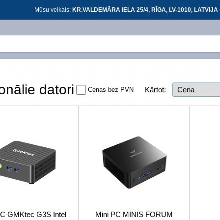
Mūsu veikals:
KR.VALDEMĀRA IELA 25/4, RĪGA, LV-1010, LATVIJA 
Ieiet
Ieiet
onālie datori
Kārtot:
Cenas bez PVN
At
*
visi
PC GMKtec G3S Intel
Mini PC MINIS FORUM