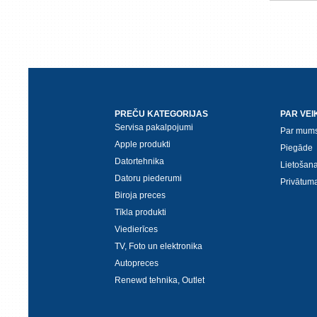
PREČU KATEGORIJAS
PAR VEI
Servisa pakalpojumi
Par mum
Apple produkti
Piegāde
Datortehnika
Lietošan
Datoru piederumi
Privātuma
Biroja preces
Tīkla produkti
Viedierīces
TV, Foto un elektronika
Autopreces
Renewd tehnika, Outlet