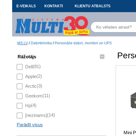
E-VEIKALS
KONTAKTI
KLIENTU ATBALSTS
MS.LV
/
Datortehnika
/
Personālie datori, monitori un UPS
Pers
–
Rāžotājs
(81)
Dell
(2)
Apple
(3)
Arctic
(11)
Geekom
(4)
Hp
(14)
[nezinams]
Parādīt visus
Mini 