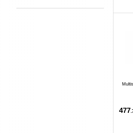
Multi
477
.