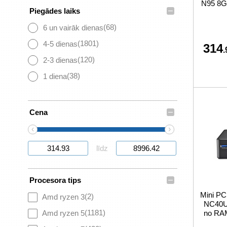
N95 8G
–
Piegādes laiks
(68)
6 un vairāk dienas
(1801)
4-5 dienas
314
.
(120)
2-3 dienas
(38)
1 diena
–
Cena
‹
›
līdz
–
Procesora tips
Mini PC
(2)
Amd ryzen 3
NC40U5
(1181)
Amd ryzen 5
no RA