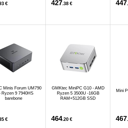
427
447
93 €
.38 €
C Minis Forum UM790
GMKtec MiniPC G10 - AMD
Mini 
o Ryzen 9 7940HS
Ryzen 5 3500U -16GB
barebone
RAM+512GB SSD
464
467
35 €
.20 €