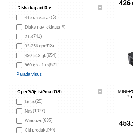
426
.
–
Diska kapacitāte
(5)
4 tb un vairak
(9)
Disks nav iekļauts
(741)
2 tb
(613)
32-256 gb
(854)
480-512 gb
(521)
960 gb - 1 tb
Parādīt visus
–
MINI-P
Operētājsistēma (OS)
Pr
(25)
Linux
(1077)
Nav
(885)
Windows
453
.
(40)
Citi produkti