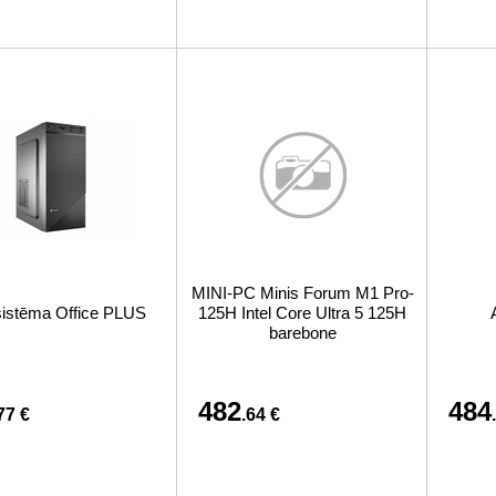
MINI-PC Minis Forum M1 Pro-
sistēma Office PLUS
125H Intel Core Ultra 5 125H
barebone
482
484
77 €
.64 €