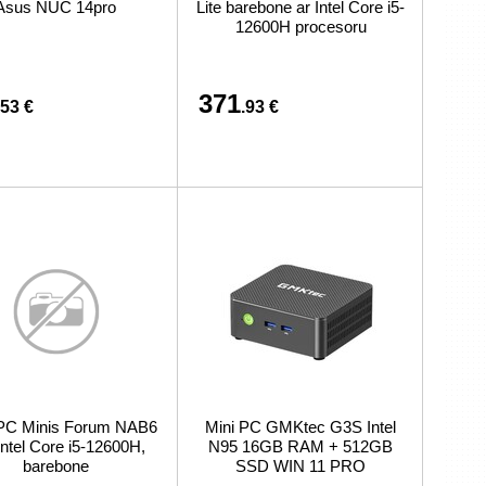
Asus NUC 14pro
Lite barebone ar Intel Core i5-
preču iegādi vai piegādi
12600H procesoru
371
.53 €
.93 €
PC Minis Forum NAB6
Mini PC GMKtec G3S Intel
 Intel Core i5-12600H,
N95 16GB RAM + 512GB
barebone
SSD WIN 11 PRO