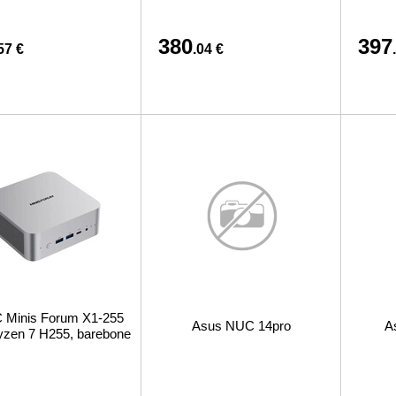
380
397
57 €
.04 €
 Minis Forum X1-255
Asus NUC 14pro
A
zen 7 H255, barebone