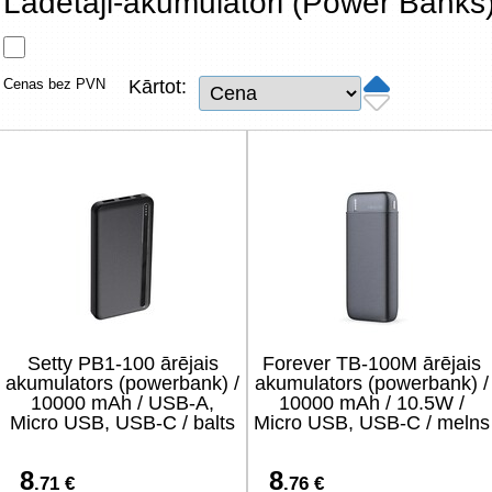
Lādētāji-akumulatori (Power Banks
Tīkla produkti
Viedierīces
Cenas bez PVN
Kārtot:
TV, Foto un elektronika
Autopreces
Renewd tehnika, Outlet
Setty PB1-100 ārējais
Forever TB-100M ārējais
akumulators (powerbank) /
akumulators (powerbank) /
10000 mAh / USB-A,
10000 mAh / 10.5W /
Micro USB, USB-C / balts
Micro USB, USB-C / melns
8
8
.71 €
.76 €