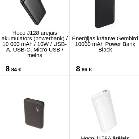
Hoco J128 ārējais
akumulators (powerbank) /
Enerģijas krātuve Gembird
10 000 mAh / 10W / USB-
10000 mAh Power Bank
A, USB-C, Micro USB /
Black
melns
8
8
.84 €
.86 €
Hoco J158A ārējais